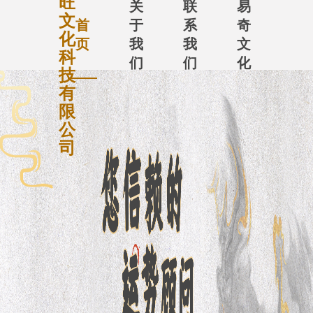
旺
关
联
易
文
首
于
系
奇
化
页
我
我
文
科
们
们
化
技
有
限
公
司