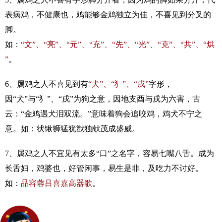
表病鸡，不健康也，鸡能够金鸡独立为佳，不喜见到分叉的
脚。
如：
“文”、“亮”、“元”、“充”、“先”、“光”、“克”、“共”、“烘
”
。
6、属鸡之人不喜见到有
“犬”、“犭”、“戌”
字形，
因“犬”与“犭”、“戌”为狗之意，因地支酉与戌为六害，古
云：“金鸡遇犬泪双流。”意味着狗会追咬鸡，鸡犬不宁之
意。如：状锹狮猛犹猷独献茂成盛威。
7、属鸡之人不宜见有太多“口”之名字，容易七嘴八舌。成为
长舌妇，鸡婆也，好管闲事，易生是非，及吃力不讨好。
如：
品容蓉吕喜嘉高器歌
。
2017年出生的女宝宝起名