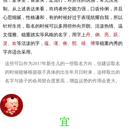
强，爱享受，喜派头，走流行，对异性的诱感，常无法克
制。从上述表达来看，肖鸡者外交能力强，口齿伶俐，并且
心思细腻，性格谦和，有的时候好过于表现炫耀自我，所以
针对生肖，取名的时候可以多用些外向开朗、活泼热情、温
文儒雅、稳重踏实等风格的名字，用字上
丹、俐、亮、跃、
灵、欢
等活泼的字，
蕴、谨、衡、熙、靖、博
等稳重内秀的
字亦适合采用。
这些可以作为2017年新生儿的一些取名方向，但建议取名
的时候能够根据孩子具体的出生年月日时来，这样取出的
名字与孩子的命局契合度更高，增益运势的作用会更大。
2017年出生的男宝宝起名
宜