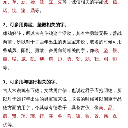
元、革、新、始、源、立、先
等，诚信相关的字如
诚、信、
诺、忱、渝、鼎
等。
2、可多用勇猛、坚毅相关的字。
雄鸡好斗，所以古有斗鸡这个活动，其本性勇敢无畏，善战
向前，所以对于丁酉年出生的男宝宝来说，取名的时候可用
些威风、阳刚、勇敢、奋勇向前相关的字，像
锐、坚、毅、
翦、猛、威、凯、赫、煊、烜、勇、勃、劲、壮、刚、恒
等。
3、可多用与德行相关的字。
古人常说鸡有五德，文武勇仁信，也说过君子应抱明德，所
以对于2017年出生的男宝宝来说，取名的时候可以侧重于品
德方面的用字，令其做有德君子，具备古仪，像
尚、品、
彦、贤、琦、瑾、行、泽、备、善、谦、敬、景、伟、磊、
优
等。