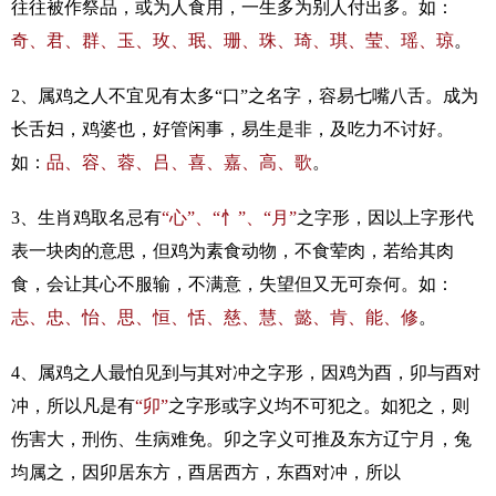
往往被作祭品，或为人食用，一生多为别人付出多。如：
奇、君、群、玉、玫、珉、珊、珠、琦、琪、莹、瑶、琼
。
2、属鸡之人不宜见有太多“口”之名字，容易七嘴八舌。成为
长舌妇，鸡婆也，好管闲事，易生是非，及吃力不讨好。
如：
品、容、蓉、吕、喜、嘉、高、歌
。
3、生肖鸡取名忌有
“心”、“忄”、“月”
之字形，因以上字形代
表一块肉的意思，但鸡为素食动物，不食荤肉，若给其肉
食，会让其心不服输，不满意，失望但又无可奈何。如：
志、忠、怡、思、恒、恬、慈、慧、懿、肯、能、修
。
4、属鸡之人最怕见到与其对冲之字形，因鸡为酉，卯与酉对
冲，所以凡是有
“卯”
之字形或字义均不可犯之。如犯之，则
伤害大，刑伤、生病难免。卯之字义可推及东方辽宁月，兔
均属之，因卯居东方，酉居西方，东酉对冲，所以