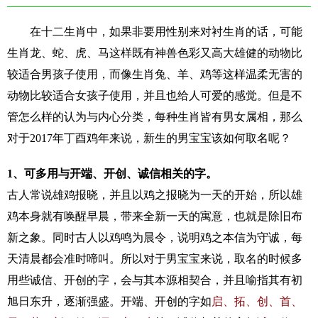
在十二生肖中，如果非要用性别来对衬生肖的话，可能
生肖龙、蛇、虎、马这样既有神兽色彩又高大雄健的动物比
较适合男孩子使用，而像生肖兔、羊、鸡等这样温柔无害的
动物比较适合女孩子使用，并且也给人可爱的感觉。但是不
管怎么样的认为与内心分类，每种生肖皆有男女属相，那么
对于2017年丁酉鸡年来说，新生的男宝宝该如何取名呢？
1、可多用与开端、开创、诚信相关的字。
古人常说雄鸡报晓，并且以鸡之报晓为一天的开始，所以雄
鸡本身就有唤醒早晨，带来全新一天的寓意，也就是除旧布
新之象。同时古人以鸡鸣为晨令，说明鸡之本信为守诚，每
天清晨都会准时啼叫。所以对于男宝宝来说，取名的时候多
用些诚信、开创的字，会与其本源相契合，并且喻指其有初
旭日东升，逐渐强盛。开端、开创的字如
启、拓、创、首、