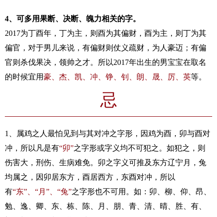
4、可多用果断、决断、魄力相关的字。
2017为丁酉年，丁为主，则酉为其偏财，酉为主，则丁为其
偏官，对于男儿来说，有偏财则仗义疏财，为人豪迈；有偏
官则杀伐果决，领帅之才。所以2017年出生的男宝宝在取名
的时候宜用
豪、杰、凯、冲、铮、钊、朗、晟、厉、英
等。
忌
1、属鸡之人最怕见到与其对冲之字形，因鸡为酉，卯与酉对
冲，所以凡是有
“卯”
之字形或字义均不可犯之。如犯之，则
伤害大，刑伤、生病难免。卯之字义可推及东方辽宁月，兔
均属之，因卯居东方，酉居西方，东酉对冲，所以
有
“东”、“月”、“兔”
之字形也不可用。如：卯、柳、仰、昂、
勉、逸、卿、东、栋、陈、月、朋、青、清、晴、胜、有、