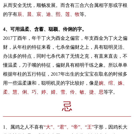
从而安全无忧，顺畅发展。而含有三合六合属相字形或字根
的字有
辰、晨、宸、迪、熙、莲、牧
等。
4、可用温柔、含蓄、聪颖、伶俐的字。
2017丁酉年，年干丁火为酉金之偏官，年支酉金为丁火之偏
财，从年柱的特征来看，七杀坐偏财之上，具有聪明灵活、
办法多的特点，同时七杀代表了无情之克，有直来直去，不
懂温柔，刀子嘴的特征，偏财具有精明干练之象。所以单单
根据年柱的五行特征，2017年出生的女宝宝在取名的时候多
用一些温柔谦和，聪明机灵的字比较好，像是
婉、绾、姝、
柔、慧、俐、巧、婷、婧、雪、伶、敏、捷、思
等字。
忌
1、属鸡之人不喜有
“大”、“君”、“帝”、“王”
字形，因鸡长大