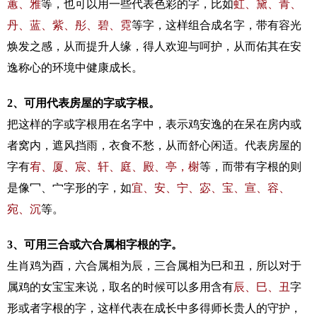
蕙、雅
等，也可以用一些代表色彩的字，比如
虹、黛、青、
丹、蓝、紫、彤、碧、霓
等字，这样组合成名字，带有容光
焕发之感，从而提升人缘，得人欢迎与呵护，从而佑其在安
逸称心的环境中健康成长。
2、可用代表房屋的字或字根。
把这样的字或字根用在名字中，表示鸡安逸的在呆在房内或
者窝内，遮风挡雨，衣食不愁，从而舒心闲适。代表房屋的
字有
宥、厦、宸、轩、庭、殿、亭，榭
等，而带有字根的则
是像冖、宀字形的字，如
宜、安、宁、宓、宝、宣、容、
宛、沉
等。
3、可用三合或六合属相字根的字。
生肖鸡为酉，六合属相为辰，三合属相为巳和丑，所以对于
属鸡的女宝宝来说，取名的时候可以多用含有
辰、巳、丑
字
形或者字根的字，这样代表在成长中多得师长贵人的守护，