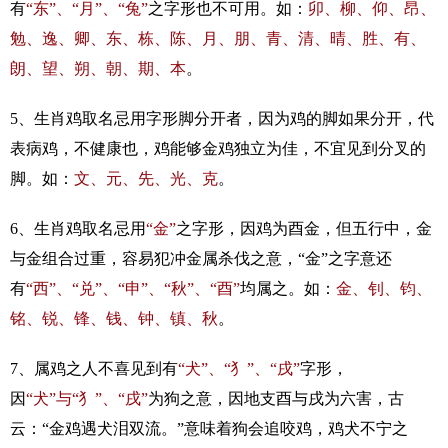
有
“东”、“月”、“兔”
之字形也不可用。如：
卯、柳、仰、昂、
勉、逸、卿、东、栋、陈、月、朋、青、清、晴、胜、有、
朗、望、朔、朝、期、本
。
5、生肖鸡取名忌用字形脚分开者，因为鸡的脚如果分开，代
表病鸡，不健康也，鸡能够金鸡独立为佳，不宜见到分叉的
脚。如：
文、元、先、光、克
。
6、生肖鸡取名忌用
“金”
之字形，因鸡为酉金，但五行中，金
与金组合过重，容易犯冲金属杀伐之意，“金”之字意还
有
“西”、“兑”、“申”、“秋”、“酉”
均属之。如：
金、钊、钧、
铭、锐、锋、钱、钟、镇、秋
。
7、属鸡之人不喜见到有
“犬”、“犭”、“戌”
字形，
因
“犬”与“犭”、“戌”
为狗之意，因地支酉与戌为六害，古
云：“金鸡遇犬泪双流。”意味着狗会追咬鸡，鸡犬不宁之