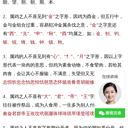
朗、望、朔、朝、期、本。
2、属鸡之人不喜见到
“金”
之字形，因鸡为酉金，但五行中，
金与金组合过重，容易犯冲金属杀伐之意，
“金”
之字意还
有
“西”、“兑”、“申”、“秋”、“酉”
均属之。如：
金、钊、钧、
铭、锐、锋、钱、钟、镇、秋
。
3、属鸡的人不喜见到有
“心”、“忄”、“月”
之字形，因以上字
形代表一块肉的意思，但鸡为素食动物，不食荤肉，若给其
肉食，会让其心不服输，不满意，失望但又无可奈何。如：
志忸忻忠念怡思恒恬慈慧态怀懿肯肴胥胡能修
。
4、属鸡之人不喜有
“大”、“君”、“帝”、“王”
字形，因鸡长大
往往被作祭品，或为人食用，一生多为别人付出多。如：
奇
奏奋君群帝玉玫玟玳珉珊珠球琦琪琴瑛莹瑶璞环琼
。
5、属鸡之人不喜有字形脚分开者，因为鸡的脚如果分开，代