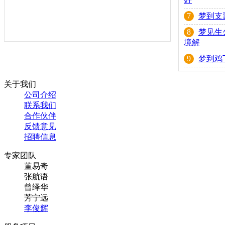
7
梦到支
8
梦见生
境解
9
梦到鸡
关于我们
公司介绍
联系我们
合作伙伴
反馈意见
招聘信息
专家团队
董易奇
张航语
曾绎华
芳宁远
李俊辉