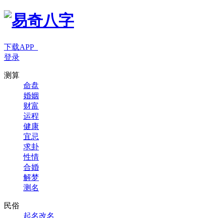
下载APP
登录
测算
命盘
婚姻
财富
运程
健康
宜忌
求卦
性情
合婚
解梦
测名
民俗
起名改名