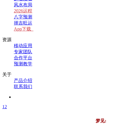
风水布局
2026运程
八字预测
择吉旺运
App下载
资源
移动应用
专家团队
合作平台
预测教学
关于
产品介绍
联系我们
1
2
梦见: