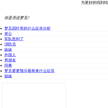
为更好的找到结
你是否还梦见?
梦见四叶草的什么征兆分析
老公
军队胜利了
消防员
妹妹
外国人
男朋友
同事
梦见婆婆预示着将来什么征兆
姐妹