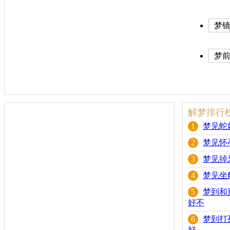
梦镜
历)
梦
解梦排行
1
梦见蛇
2
梦见怀
3
梦见掉
4
梦见坐
5
梦到和
好不
6
梦到打
好