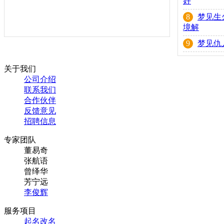
好
8
梦见生
境解
9
梦见仇
关于我们
公司介绍
联系我们
合作伙伴
反馈意见
招聘信息
专家团队
董易奇
张航语
曾绎华
芳宁远
李俊辉
服务项目
起名改名