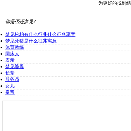
为更好的找到结
你是否还梦见?
梦见松柏有什么征兆什么征兆寓意
梦见死猪是什么征兆寓意
体育教练
同床人
表亲
梦见婆母
长辈
服务员
女儿
皇帝