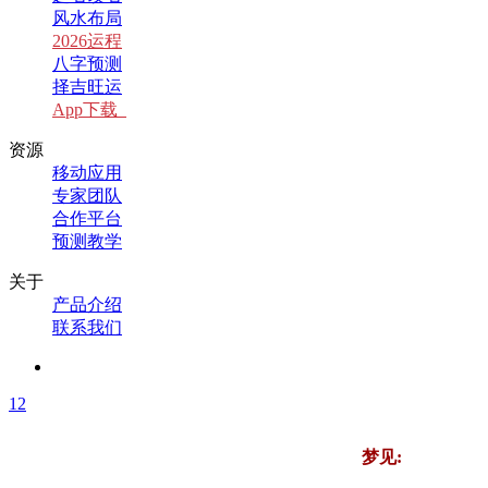
风水布局
2026运程
八字预测
择吉旺运
App下载
资源
移动应用
专家团队
合作平台
预测教学
关于
产品介绍
联系我们
1
2
梦见: