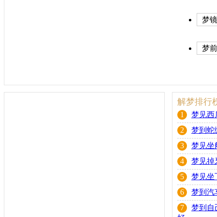
梦镜
历)
梦
解梦排行
1
梦见西
2
梦到蛇
3
梦见坐
4
梦见掉
5
梦见坐
6
梦到汽
7
梦到自