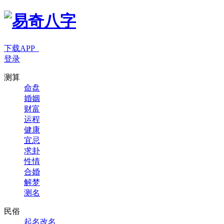
下载APP
登录
测算
命盘
婚姻
财富
运程
健康
宜忌
求卦
性情
合婚
解梦
测名
民俗
起名改名