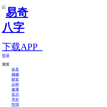
下载APP
登录
测算
命盘
婚姻
财富
运程
健康
宜忌
求卦
性情