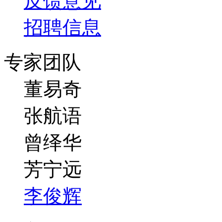
反馈意见
招聘信息
专家团队
董易奇
张航语
曾绎华
芳宁远
李俊辉