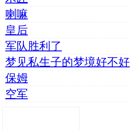
喇嘛
皇后
军队胜利了
梦见私生子的梦境好不好
保姆
空军