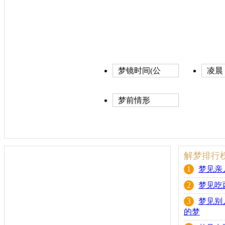
梦镜时间(公
凌晨
历)
梦前情形
解梦排行
1
梦见亲
2
梦见吃
3
梦见别
的梦