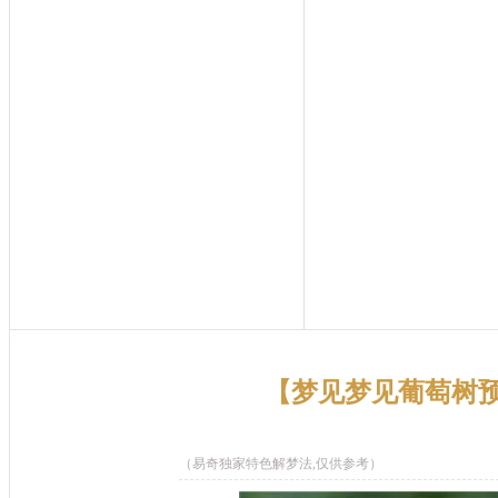
【梦见梦见葡萄树
（易奇独家特色解梦法,仅供参考）