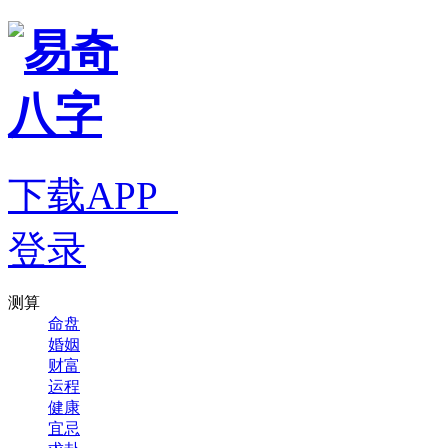
下载APP
登录
测算
命盘
婚姻
财富
运程
健康
宜忌