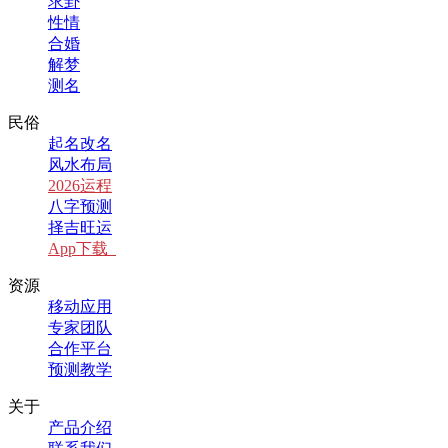
求卦
性情
合婚
解梦
测名
民俗
起名改名
风水布局
2026运程
八字预测
择吉旺运
App下载
资源
移动应用
专家团队
合作平台
预测教学
关于
产品介绍