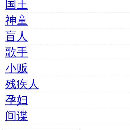
神童
盲人
歌手
小贩
残疾人
孕妇
间谍