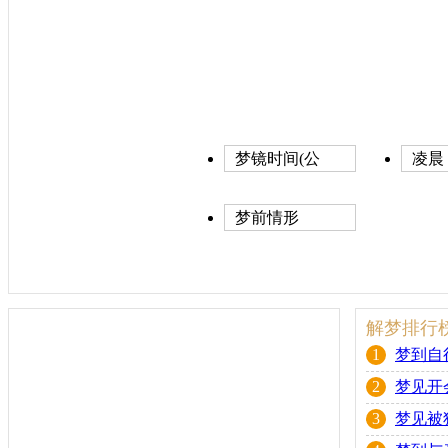
梦镜时间(公
凌晨
历)
梦前情形
解梦排行
1
梦到自
2
梦见开
3
梦见被
4
梦到与
好不