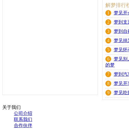
解梦排行
1
梦见开
2
梦到支
3
梦到自
4
梦见掉
5
梦见怀
6
梦见别
的梦
7
梦到汽
8
梦见开
9
梦见吃
关于我们
公司介绍
联系我们
合作伙伴