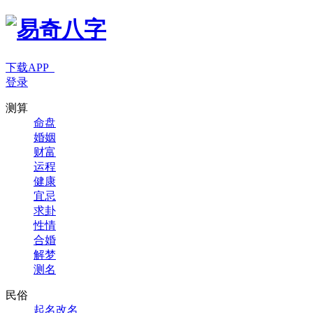
下载APP
登录
测算
命盘
婚姻
财富
运程
健康
宜忌
求卦
性情
合婚
解梦
测名
民俗
起名改名