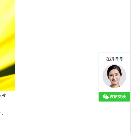
人变
省，