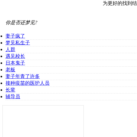
为更好的找到结
你是否还梦见?
妻子疯了
梦见私生子
人群
遇见校长
日本鬼子
老板
妻子年青了许多
接种疫苗的医护人员
长辈
辅导员