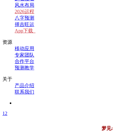
风水布局
2026运程
八字预测
择吉旺运
App下载
资源
移动应用
专家团队
合作平台
预测教学
关于
产品介绍
联系我们
1
2
梦见: