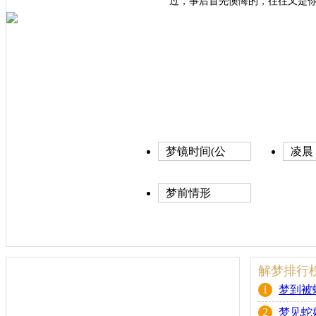
过，事后首先懊悔的，往往又是
梦镜时间(公
凌晨
历)
梦前情形
解梦排行
1
梦到被
2
梦见蛇