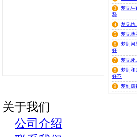
3
梦见生
释
4
梦见仇
5
梦见葬
6
梦到河
好
7
梦见死
8
梦到和
好不
9
梦到赚
关于我们
公司介绍