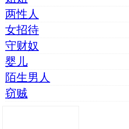
两性人
女招待
守财奴
婴儿
陌生男人
窃贼