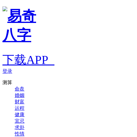
下载APP
登录
测算
命盘
婚姻
财富
运程
健康
宜忌
求卦
性情