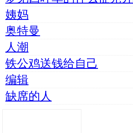
姨妈
奥特曼
人潮
铁公鸡送钱给自己
编辑
缺席的人