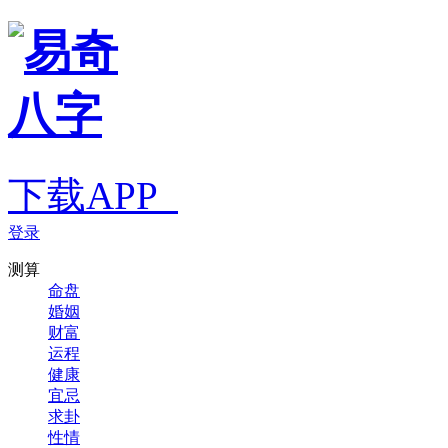
下载APP
登录
测算
命盘
婚姻
财富
运程
健康
宜忌
求卦
性情