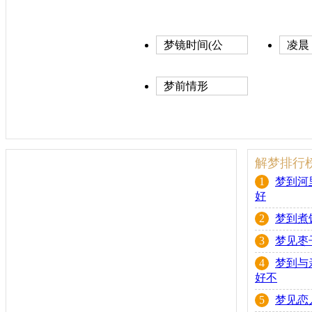
梦镜时间(公
凌晨
历)
梦前情形
解梦排行
1
梦到河
好
2
梦到煮
3
梦见枣
4
梦到与
好不
5
梦见恋