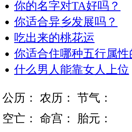
你的名字对TA好吗？
你适合异乡发展吗？
吃出来的桃花运
你适合住哪种五行属性
什么男人能靠女人上位
公历：
农历：
节气：
空亡：
命宫：
胎元：