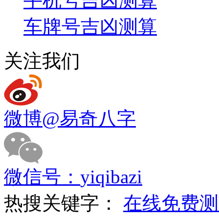
手机号吉凶测算
车牌号吉凶测算
关注我们
微博
@易奇八字
微信号：
yiqibazi
热搜关键字：
在线免费测