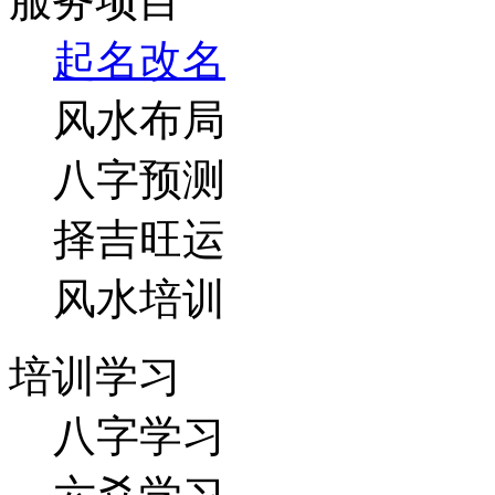
服务项目
起名改名
风水布局
八字预测
择吉旺运
风水培训
培训学习
八字学习