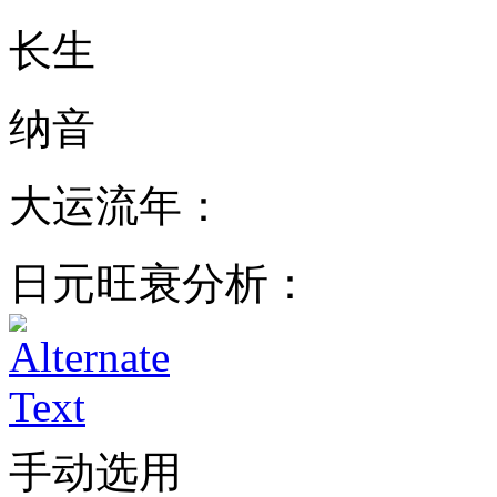
长生
纳音
大运流年：
日元旺衰分析：
手动选用