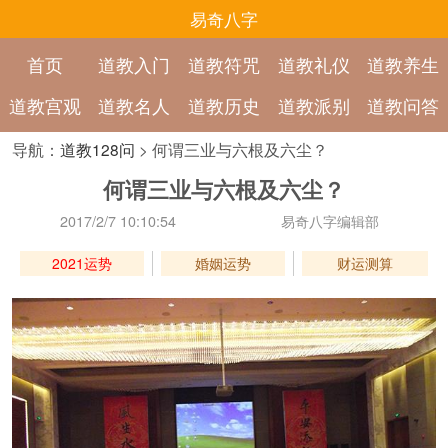
易奇八字
首页
道教入门
道教符咒
道教礼仪
道教养生
道教宫观
道教名人
道教历史
道教派别
道教问答
导航：
道教128问
> 何谓三业与六根及六尘？
何谓三业与六根及六尘？
2017/2/7 10:10:54
易奇八字编辑部
2021运势
婚姻运势
财运测算