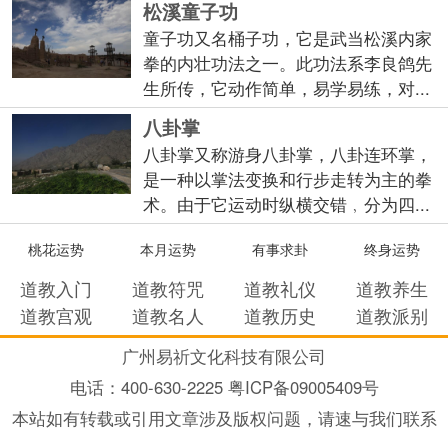
松溪童子功
童子功又名桶子功，它是武当松溪内家
拳的内壮功法之一。此功法系李良鸽先
生所传，它动作简单，易学易练，对...
八卦掌
八卦掌又称游身八卦掌，八卦连环掌，
是一种以掌法变换和行步走转为主的拳
术。由于它运动时纵横交错﹐分为四...
桃花运势
本月运势
有事求卦
终身运势
道教入门
道教符咒
道教礼仪
道教养生
道教宫观
道教名人
道教历史
道教派别
广州易祈文化科技有限公司
电话：
400-630-2225 粤ICP备09005409号
本站如有转载或引用文章涉及版权问题，请速与我们联系