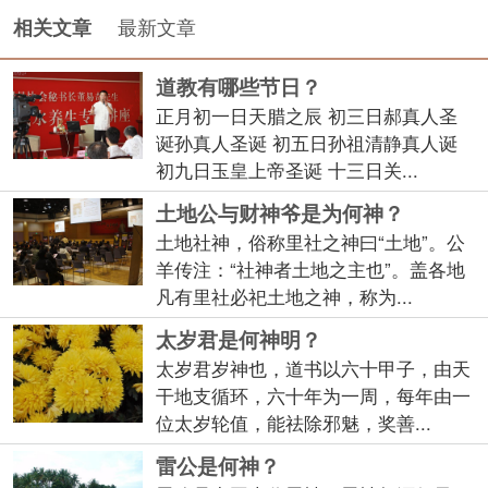
最新文章
相关文章
道教有哪些节日？
正月初一日天腊之辰 初三日郝真人圣
诞孙真人圣诞 初五日孙祖清静真人诞
初九日玉皇上帝圣诞 十三日关...
土地公与财神爷是为何神？
土地社神，俗称里社之神曰“土地”。公
羊传注：“社神者土地之主也”。盖各地
凡有里社必祀土地之神，称为...
太岁君是何神明？
太岁君岁神也，道书以六十甲子，由天
干地支循环，六十年为一周，每年由一
位太岁轮值，能祛除邪魅，奖善...
雷公是何神？