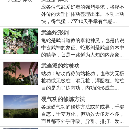
应各位气武爱好者的强烈要求，将秘不
外传的天罡护体功整理出来。本功上功
快，得气猛，7至10天手掌有气感...
武当蛇形剑
龟蛇是武当道教的奉祀神灵，也是传说
中玄武神的象征。蛇形剑是武当剑术中
的精华，它是一路鲜为人知的内家象...
武当派的站桩功
站功：站功俗称为站桩功，也称为无极
桩功或无极桩，混元桩，浑圆桩。站桩
目的是为了练内功，内功的形成主...
硬气功的修炼方法
各派硬气功的修炼方法或简或异，千姿
百态，千变万化，但功效大多差不多，
而且都不外乎呼吸、异引、排打、发...