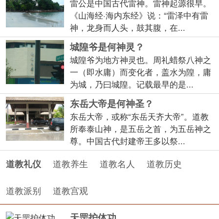
雷公是中国古代雷神。雷神起源很早。
《山海经·海内东经》说：“雷泽中有雷
神，龙身而人头，鼓其腹，在...
城隍爷是何神灵？
城隍爷为地方神灵也。周礼蜡祭八神之
一（即水庸）而变化者，盖水为隍，庸
为城，乃曰城隍。记载最早的是...
东岳大帝是何神圣？
东岳大帝，或称“东岳天齐大帝”。道教
所奉泰山神，是五岳之首，为五岳神之
尊。中国古代封建帝王多以祭...
道教养生
道教名人
道教历史
道教礼仪
道教派别
道教宫观
天罡护体功