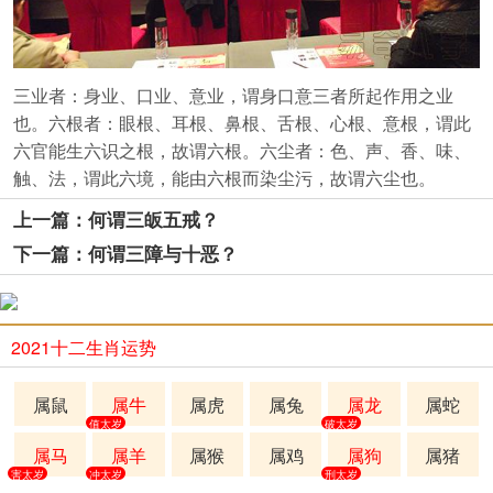
三业者：身业、口业、意业，谓身口意三者所起作用之业
也。六根者：眼根、耳根、鼻根、舌根、心根、意根，谓此
六官能生六识之根，故谓六根。六尘者：色、声、香、味、
触、法，谓此六境，能由六根而染尘污，故谓六尘也。
上一篇：何谓三皈五戒？
下一篇：何谓三障与十恶？
2021十二生肖运势
属鼠
属牛
属虎
属兔
属龙
属蛇
值太岁
破太岁
属马
属羊
属猴
属鸡
属狗
属猪
害太岁
冲太岁
刑太岁