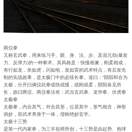
两仪拳
又称玄武拳，用来练习手、眼、身、法、步、及混元劲(暴发
力、反弹力)的一种拳术。其风格是：快慢相兼，刚柔相成，
有行如龙，坐如虎，闪如电，发如雷的武术特点，有后发先
制的实战效果，是太极门中的必练长拳。道曰：“阴阳和合为
太极，分开曰俩仪此拳或快或慢，或刚或柔，阴阳各见所
长，故曰两仪。两仪拳法有：武当玄武拳、龙华拳、伏虎拳
太极拳
太极拳，内合其气，外合其形，位居其中，形气相含，神形
俱妙，容武术养身于一体，偕称绝妙玄学。
太极十三势
是第一代内家拳，为三丰祖师所创，十三势是由起势、抱球