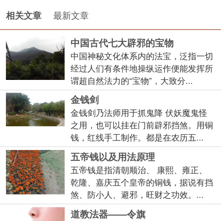
最新文章
相关文章
中国古代七大辟邪的宝物
中国神秘文化体系内的法宝，泛指一切
经过人们有条件地操纵运作便能发挥所
谓超自然法力的“宝物”，大致分...
金钱剑
金钱剑乃法师用于抓鬼降 伏妖魔鬼怪
之用，也可以挂在门前辟邪挡煞。用铜
钱，红线手工制作。都是在农历五...
五帝钱以及用法原理
五帝钱是指清朝顺治、 康熙、雍正、
乾隆、嘉庆五个皇帝的铜钱，据说有挡
煞、防小人、避邪，旺财之功效。...
道教法器——令旗