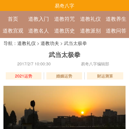
易奇八字
首页
道教入门
道教符咒
道教礼仪
道教养生
道教宫观
道教名人
道教历史
道教派别
道教问答
导航：
道教礼仪
>
道教功夫
> 武当太极拳
武当太极拳
2017/2/7 10:00:30
易奇八字编辑部
2021运势
婚姻运势
财运测算