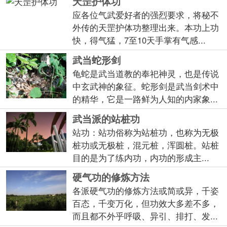
天罡护体功
应各位气武爱好者的强烈要求，将秘不
外传的天罡护体功整理出来。本功上功
快，得气猛，7至10天手掌有气感...
武当蛇形剑
龟蛇是武当道教的奉祀神灵，也是传说
中玄武神的象征。蛇形剑是武当剑术中
的精华，它是一路鲜为人知的内家象...
武当派的站桩功
站功：站功俗称为站桩功，也称为无极
桩功或无极桩，混元桩，浑圆桩。站桩
目的是为了练内功，内功的形成主...
硬气功的修炼方法
各派硬气功的修炼方法或简或异，千姿
百态，千变万化，但功效大多差不多，
而且都不外乎呼吸、异引、排打、发...