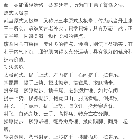
拳，亦能通经活络，益寿延年，历为门下弟子普修之法。
原式太极拳
武当原式太极拳，又称张三丰原式太极拳，传为武当丹士张
三丰所创。该拳架古老补实，易学易练，具有形态自然，正
直平稳，闪躲圆滑，动作柔和的特点。
该拳尚具有矮裆，变化多的特点。矮裆，则使下盘稳实，有
利于内气下沉，腿部肌肉得以充分运动，具有很好的健身和
技击价值。
功法名称：
太极起式、提手上式、左向挤手、右向挤手、揽雀尾。
挥琵琶、提手上势、搂膝拗步、揽雀尾、搂膝拗步。
揽雀尾、搂膝拗步、揽雀尾、进步搬拦锤、如封似闭。
提手上势、搂膝拗步、抱虎归山、肘底看锤、倒撵猴。
斜飞、手挥琵琶、提手上势、海底针、撤步赛通臂。
斜飞、白鹤亮翅、云手、高探马、转身左右分脚。
搂膝拗步、搂膝栽锤、翻身撇身锤、披向踢脚、翻身二起
脚。
转身蹬脚、弯弓射虎、上步挤手、搂膝拗步、揽雀尾。。