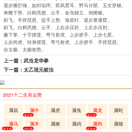
退步搬拦锤、如封似闭、双风贯耳、野马分鬃、玉女穿梭。
单鞭下势、白鹤亮翅、云手、金鸟独立、倒撵猴。
斜飞、手挥琵琶、提手上势、海底针、退步赛通臂。
斜飞、白鹤亮翅、云手、上右步压肘、上左步压肘。
腋下掌、十字摆莲、弯弓射虎、上步挤手、上步七星。
上步跨虎、转身摆莲、弯弓射虎、上步挤手、手挥琵琶。
合太极、太极收势。
上一篇：武当龙华拳
下一篇：太乙混元桩法
2021十二生肖运势
属鼠
属牛
属虎
属兔
属龙
属蛇
值太岁
破太岁
属马
属羊
属猴
属鸡
属狗
属猪
害太岁
冲太岁
刑太岁