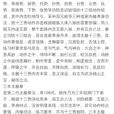
势、单推势、探势、托势、扑势、担势、分势、云势、化
势、双推势、下势、收势等功防意识较强的十三组动作组
成，其中内含吐纳导引、采补混元桩等三种道家内修养身功
法，然十三势动作亦是根据锻炼人体八脉的需要所编，而八
脉又内连五脏，整个套路内含五脏八脉，外有五步八法，兼
之功防十三组合，容合道家养身丹术，故谓太极十三势。其
动作要领是：虚灵顶颈，含胸拨背，沉肩坠肘，舌顶上腭。
练习时要求形与意合，意与气合，气与神合，六合之中，神
形具妙，动作之中，绵绵不断，如行云流，松沉自然；动静
之中如绵里藏针，刚中带柔，柔中有刚，刚柔相含，含而不
露；呼吸之中，开合自如，升降自然，深细长匀，息息归
根。太极十三势内含丰富，意义深远，自古为武当镇山之
宝，秘传之法。
三丰太极拳
是第二代太极拳法，有108式。相传乃为三丰祖师门下弟
子，根据十三势演化而来，虽五步八法，功防精要，五脏八
脉，养身特点，没有明显表现，但尽含其中。其它动作特点
要领，内修功法，练习要求，尽与十三势相同。三丰太极