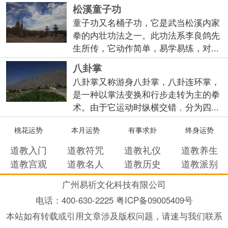
松溪童子功
童子功又名桶子功，它是武当松溪内家
拳的内壮功法之一。此功法系李良鸽先
生所传，它动作简单，易学易练，对...
八卦掌
八卦掌又称游身八卦掌，八卦连环掌，
是一种以掌法变换和行步走转为主的拳
术。由于它运动时纵横交错﹐分为四...
桃花运势
本月运势
有事求卦
终身运势
道教入门
道教符咒
道教礼仪
道教养生
道教宫观
道教名人
道教历史
道教派别
广州易祈文化科技有限公司
电话：
400-630-2225 粤ICP备09005409号
本站如有转载或引用文章涉及版权问题，请速与我们联系