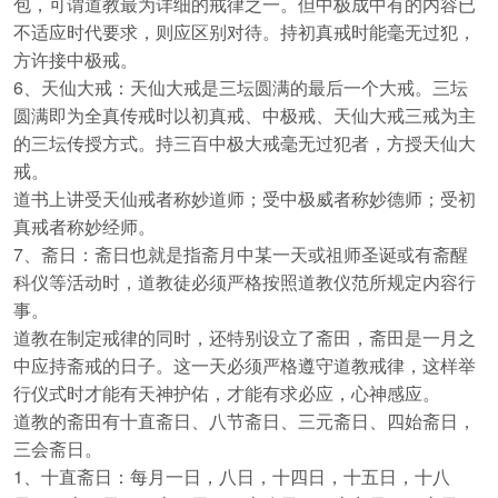
包，可谓道教最为详细的戒律之一。但中极成中有的内容已
不适应时代要求，则应区别对待。持初真戒时能毫无过犯，
方许接中极戒。
6、天仙大戒：天仙大戒是三坛圆满的最后一个大戒。三坛
圆满即为全真传戒时以初真戒、中极戒、天仙大戒三戒为主
的三坛传授方式。持三百中极大戒毫无过犯者，方授天仙大
戒。
道书上讲受天仙戒者称妙道师；受中极威者称妙德师；受初
真戒者称妙经师。
7、斋日：斋日也就是指斋月中某一天或祖师圣诞或有斋醒
科仪等活动时，道教徒必须严格按照道教仪范所规定内容行
事。
道教在制定戒律的同时，还特别设立了斋田，斋田是一月之
中应持斋戒的日子。这一天必须严格遵守道教戒律，这样举
行仪式时才能有天神护佑，才能有求必应，心神感应。
道教的斋田有十直斋日、八节斋日、三元斋日、四始斋日，
三会斋日。
1、十直斋日：每月一日，八日，十四日，十五日，十八