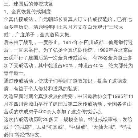
三、建国后的传授戒箓
1、全真恢复传戒制度
全真传授戒法，自元朝邱长春真人订立传戒仪范始，已有七
百多年历史。清康熙年间王常月方丈在白云观开“三坛大
戒”，广度弟子，全真道风大振。
后来由于战乱，一度停止。1947年在四川成都二仙庵举行过
后，一直未举行。为了弘扬全真优良传统，1989年在北京白
云观举行了建国后第一次全真传戒活动。有75名全真道士参
加了受戒活动，其中乾道占60％，坤道占40％，绝大部分为
青年道士。
通过传戒活动，使戒子们学到了道教知识，提高了道德素
质，有益于个人修持和道风的弘扬。
为适应新时期全真派发展的需要，中国道教协会于1995年11
月在四川青城山举行了建国后第二次传戒活动，全国各名山
宫观的求戒弟子400余人参加了这次传戒活动。
这次传戒活动历时20多天，规模空前。经过戒坛审核，发给
戒子“净戒牒”，以及“初真戒”、“中极戒”、“天仙大戒”、“守戒
必持”等经书律文。