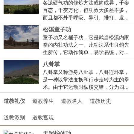
各派硬气功的修炼方法或简或异，千姿
百态，千变万化，但功效大多差不多，
而且都不外乎呼吸、异引、排打、发...
松溪童子功
童子功又名桶子功，它是武当松溪内家
拳的内壮功法之一。此功法系李良鸽先
生所传，它动作简单，易学易练，对...
八卦掌
八卦掌又称游身八卦掌，八卦连环掌，
是一种以掌法变换和行步走转为主的拳
术。由于它运动时纵横交错﹐分为四...
道教养生
道教名人
道教历史
道教礼仪
道教派别
道教宫观
天罡护体功