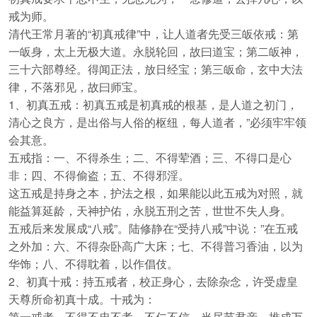
戒为师。
清代王常月著的“初真戒律”中，让人道者先受三皈依戒：第
一皈身，太上无极大道。永脱轮回，故曰道宝；第二皈神，
三十六部尊经。得闻正法，放日经宝；第三皈命，玄中大法
律，不落邪见，故曰师宝。
1、初真五戒：初真五戒是初真戒的根基，是人道之初门，
清心之良方，是出俗与人俗的枢纽，每人道者，”必须牢牢领
会其意。
五戒指：一、不得杀生；二、不得荤酒；三、不得口是心
非；四、不得偷盗；五、不得邪淫。
这五戒是持身之本，护法之根，如果能以此五戒为对照，就
能益算延龄，天神护佑，永脱五刑之苦，世世不失人身。
五戒后来发展成“八戒”。陆修静在“受持八戒”中说：”在五戒
之外加：六、不得杂卧高广大床；七、不得普习香油，以为
华饰；八、不得耽着，以作倡伎。
2、初真十戒：持五戒者，校正身心，去除杂念，许受虚皇
天尊所命初真十成。十戒为：
第一戒者，不得不忠不孝，不仁不信，当尽节君亲，推成万