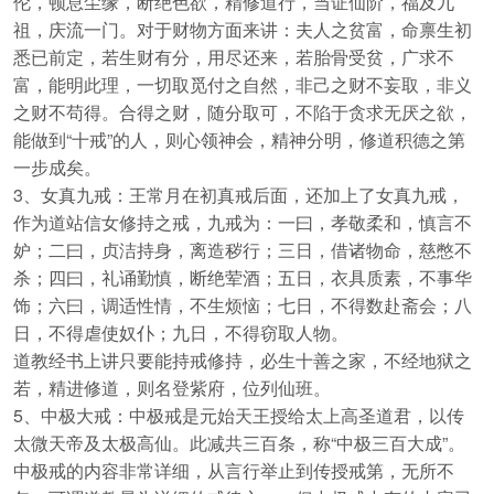
伦，顿息尘缘，断绝色欲，精修道行，当证仙阶，福及九
祖，庆流一门。对于财物方面来讲：夫人之贫富，命禀生初
悉已前定，若生财有分，用尽还来，若胎骨受贫，广求不
富，能明此理，一切取觅付之自然，非己之财不妄取，非义
之财不苟得。合得之财，随分取可，不陷于贪求无厌之欲，
能做到“十戒”的人，则心领神会，精神分明，修道积德之第
一步成矣。
3、女真九戒：王常月在初真戒后面，还加上了女真九戒，
作为道站信女修持之戒，九戒为：一曰，孝敬柔和，慎言不
妒；二曰，贞洁持身，离造秽行；三日，借诸物命，慈憋不
杀；四曰，礼诵勤慎，断绝荤酒；五日，衣具质素，不事华
饰；六曰，调适性情，不生烦恼；七日，不得数赴斋会；八
日，不得虐使奴仆；九日，不得窃取人物。
道教经书上讲只要能持戒修持，必生十善之家，不经地狱之
若，精进修道，则名登紫府，位列仙班。
5、中极大戒：中极戒是元始天王授给太上高圣道君，以传
太微天帝及太极高仙。此减共三百条，称“中极三百大成”。
中极戒的内容非常详细，从言行举止到传授戒第，无所不