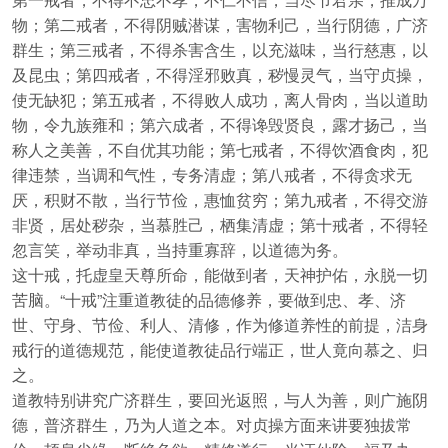
物；第二戒者，不得阴贼潜谋，害物利己，当行阴德，广济
群生；第三戒者，不得杀害含生，以充滋味，当行慈惠，以
及昆虫；第四戒者，不得淫邪败真，秽慢灵气，当守贞操，
使无缺犯；第五戒者，不得败人成功，离人骨肉，当以道助
物，令九族雍和；第六成者，不得谗毁贤良，露才扬己，当
称人之美善，不自优其功能；第七戒者，不得饮酒食肉，犯
律违禁，当调和气性，专务清虚；第八戒者，不得贪求无
厌，积财不散，当行节俭，惠恤贫穷；第九戒者，不得交游
非贤，居处秽杂，当慕胜己，栖集清虚；第十戒者，不得轻
忽言笑，举动非真，当持重寡辞，以道德为务。
这十戒，托虚皇天尊所命，能做到者，天神护佑，永脱一切
苦脑。“十戒”注重道教徒的品德修养，要做到忠、孝、济
世、守身、节俭、利人、清修，作为修道养性的前提，洁身
戒行的道德规范，能使道教徒品行端正，世人竟向慕之、归
之。
道教特别讲究广济群生，要回光返照，与人为善，则广施阴
德，普济群生，乃为人道之本。对贞操方面来讲要独拔常