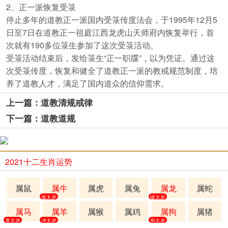
2、正一派恢复受箓
停止多年的道教正一派国内受箓传度法会，于1995年12月5
日至7日在道教正一祖庭江西龙虎山天师府内恢复举行，首
次就有190多位箓生参加了这次受箓活动。
受箓活动结束后，发给箓生“正一职牒”，以为凭证。通过这
次受箓传度，恢复和健全了道教正一派的教戒规范制度，培
养了道教人才，满足了国内道众的信仰需求。
上一篇：道教清规戒律
下一篇：道教道规
2021十二生肖运势
属鼠
属牛
属虎
属兔
属龙
属蛇
值太岁
破太岁
属马
属羊
属猴
属鸡
属狗
属猪
害太岁
冲太岁
刑太岁