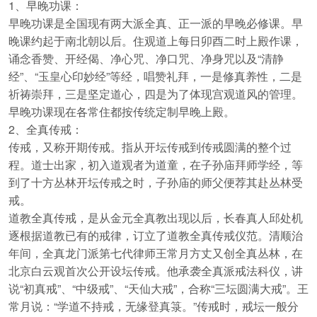
1、早晚功课：
早晚功课是全国现有两大派全真、正一派的早晚必修课。早
晚课约起于南北朝以后。住观道上每日卯酉二时上殿作课，
诵念香赞、开经偈、净心咒、净口咒、净身咒以及“清静
经”、“玉皇心印妙经”等经，唱赞礼拜，一是修真养性，二是
祈祷崇拜，三是坚定道心，四是为了体现宫观道风的管理。
早晚功课现在各常住都按传统定制早晚上殿。
2、全真传戒：
传戒，又称开期传戒。指从开坛传戒到传戒圆满的整个过
程。道士出家，初入道观者为道童，在子孙庙拜师学经，等
到了十方丛林开坛传戒之时，子孙庙的师父便荐其赴丛林受
戒。
道教全真传戒，是从金元全真教出现以后，长春真人邱处机
逐根据道教已有的戒律，订立了道教全真传戒仪范。清顺治
年间，全真龙门派第七代律师王常月方丈又创全真丛林，在
北京白云观首次公开设坛传戒。他承袭全真派戒法科仪，讲
说“初真戒”、“中级戒”、“天仙大戒”，合称“三坛圆满大戒”。王
常月说：“学道不持戒，无缘登真箓。”传戒时，戒坛一般分