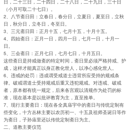
日，二十三日，二十四日，二十八日，二十九日，三十日
（小月可取二十七日）。
2、八节斋日田：立春日，春分日，立夏日，夏至日，立秋
日，秋分日，立冬日，冬至日。
3、三元斋日田：正月十五，七月十五，十月十五。
4、四始斋日：正月一日，四月一日，七月一日，十月一
日。
5、三会斋日：正月七日，七月七日，十月五日。
这些斋日是持戒做斋的特定时间，斋日里必须严格持戒、护
成，这样才能真正以身正教化世人，以净心感化世人。
6、违戒的处罚：违成谓受戒道士违背所应受持的规戒条
律。破戒谓道士受持规戒后重又违犯规戒。对违戒、破戒
者，原本都有统一规定，后来各宫观以清规作为处罚的标
准，现在基本是以批评教育为主，直至推单。
7、现行主要斋日：现在各全真庙宇中的斋日与传统定制有
些变化，十方丛林主要以农历初一、十五及祖师圣诞日等作
为斋日，子孙庙里还以传统定制斋日为主。
二、道教主要仪范