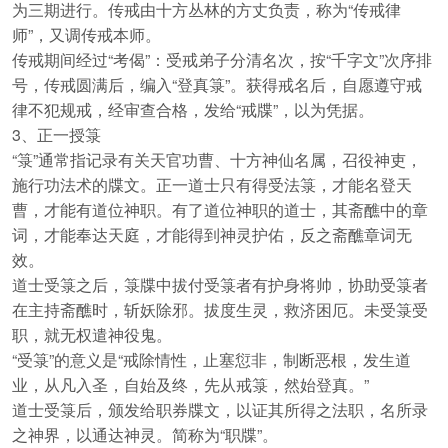
为三期进行。传戒由十方丛林的方丈负责，称为“传戒律
师”，又调传戒本师。
传戒期间经过“考偈”：受戒弟子分清名次，按“千字文”次序排
号，传戒圆满后，编入“登真箓”。获得戒名后，自愿遵守戒
律不犯规戒，经审查合格，发给“戒牒”，以为凭据。
3、正一授箓
“箓”通常指记录有关天官功曹、十方神仙名属，召役神吏，
施行功法术的牒文。正一道士只有得受法箓，才能名登天
曹，才能有道位神职。有了道位神职的道士，其斋醮中的章
词，才能奉达天庭，才能得到神灵护佑，反之斋醮章词无
效。
道士受箓之后，箓牒中拔付受箓者有护身将帅，协助受箓者
在主持斋醮时，斩妖除邪。拔度生灵，救济困厄。未受箓受
职，就无权遣神役鬼。
“受箓”的意义是“戒除情性，止塞愆非，制断恶根，发生道
业，从凡入圣，自始及终，先从戒箓，然始登真。”
道士受箓后，颁发给职券牒文，以证其所得之法职，名所录
之神界，以通达神灵。简称为“职牒”。