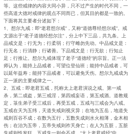
等。这些戒律的内容大同小异，只不过产生的时代不同，一
些高道大德对戒律的观点不同而已，但其目的都是一致的。
下面将其主要者分述如下：
1、想尔九戒：即“老君想尔戒”，又称“道德尊经想尔戒”。戒
文源出于“老子道德经想尔注”，分上中下三品，共九条。上
品戒文是：行无为；行柔弱；行守雌勿先动。中品戒文是：
行无名；行清静；行诸善。下品戒文是：行无欲；行知止
足；行推让。想尔九戒体现了老子“道德经”的宗旨。正一法
师认为，能持上品戒者，可望位登仙班；能持中品戒者，可
以延年益寿；能持下品戒者，可以避免夭伤。想尔九戒成为
正一派的主要戒律之一。
2、五戒：即老君五戒，托称太上老君演说之戒。第一戒
杀，第二成盗，第三戒淫，第四戒妄语，第五戒酒。道教规
定，箓生弟子受三戒后，再受五戒，五戒与三戒会为八戒。
五戒在天为五纬，天道失戒则视灾异；在地为五岳，地道失
戒则百谷不成；在数为五行，五数失成则水火相薄，金木相
伤；在治为五帝，五帝失戒则祚夭身亡；在人为五脏，五脏
失戒则性发狂。五戒失一则命不成。“太上老君戒经”中