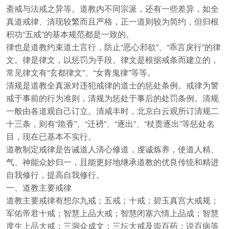
斋戒与法戒之异等。道教内不同宗派，还有一些差异，如全
真道戒律、清现较繁而且严格，正一道则较为简约，但归根
积功“五戒”的基本规范都是一致的。
律也是道教约束道土言行，防止“恶心邪欲”、“乖言戾行”的律
文。律是律文，以惩罚为手段。律文是根据戒条而建立的，
常见律文有“玄都律文”、“女青鬼律”等等。
清规是道教全真派对违犯戒律的道士的惩处条例。戒律为警
戒于事前的行为准则，清规为惩处于事后的处罚条例。清规
一般由各道观自己订立。清咸丰时，北京白云观所订清规二
十三条，则有“跪香”、“迁袇”、“逐出”、“杖责逐出”等惩处名
目，现在已基本不实行。
道教制定戒律是告诫道人清心修道，虔诚炼养，使道人精、
气、神能众妙归一，且能更好地继承道教的优良传统和精进
自我修行，提高自我修行。
一、道教主要戒律
道教主要戒律有想尔九戒；五戒；十戒；碧玉真宫大戒规；
军佑帝君十戒；智慧上品大戒；智慧闭塞六情上品成；智慧
度生上品大戒；三洞众成文；三坛大戒及崇百药；说百病等