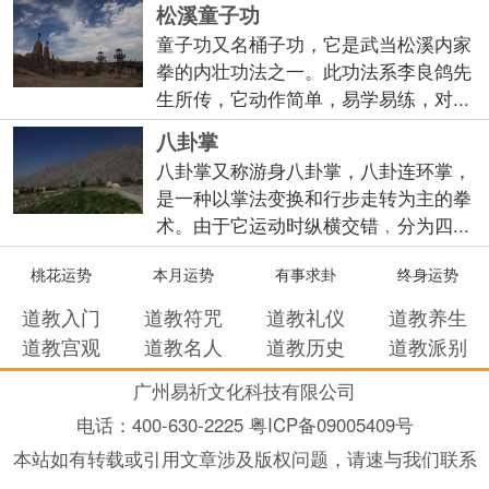
松溪童子功
童子功又名桶子功，它是武当松溪内家
拳的内壮功法之一。此功法系李良鸽先
生所传，它动作简单，易学易练，对...
八卦掌
八卦掌又称游身八卦掌，八卦连环掌，
是一种以掌法变换和行步走转为主的拳
术。由于它运动时纵横交错﹐分为四...
桃花运势
本月运势
有事求卦
终身运势
道教入门
道教符咒
道教礼仪
道教养生
道教宫观
道教名人
道教历史
道教派别
广州易祈文化科技有限公司
电话：
400-630-2225 粤ICP备09005409号
本站如有转载或引用文章涉及版权问题，请速与我们联系