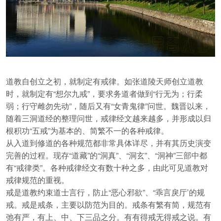
道教自创立之初，就制定有戒律。如张道陵天师创立道教
时，就制定有“想尔九戒”，要求务道者做到“行无为；行柔
弱；行守雌勿先动”，随后又有“女青鬼律”问世。魏晋以来，
随着三洞道经的整理问世，戒律经文越来越多，并形成以归
根积功“五戒”为基本的、简繁不一的各种戒律。
从入道到修道的各种规范都非常具体详尽，并有其历史演变
完善的过程。现存“道藏”的“洞真”、“洞玄”、“洞神”三部中都
有“戒律类”。各种戒律经文有数十种之多，由此可见道教对
戒律规范的重视。
戒是道教约束道士言行，防止“恶心邪欲”、“乖言戾厅’的规
戒。戒是戒条，主要以防范为目的。戒条有繁有简，规范有
弛有严，有上、中、下三品之分。有有得戒无得戒之说。有