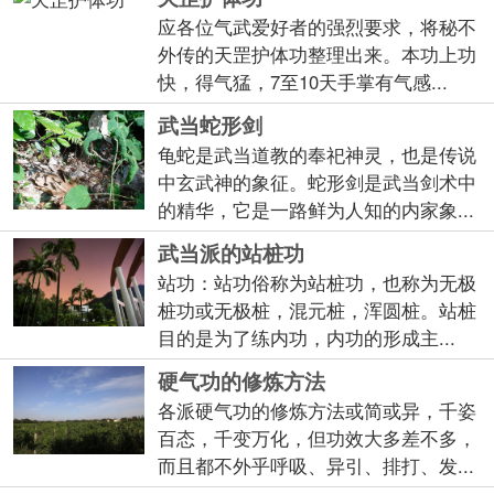
应各位气武爱好者的强烈要求，将秘不
外传的天罡护体功整理出来。本功上功
快，得气猛，7至10天手掌有气感...
武当蛇形剑
龟蛇是武当道教的奉祀神灵，也是传说
中玄武神的象征。蛇形剑是武当剑术中
的精华，它是一路鲜为人知的内家象...
武当派的站桩功
站功：站功俗称为站桩功，也称为无极
桩功或无极桩，混元桩，浑圆桩。站桩
目的是为了练内功，内功的形成主...
硬气功的修炼方法
各派硬气功的修炼方法或简或异，千姿
百态，千变万化，但功效大多差不多，
而且都不外乎呼吸、异引、排打、发...