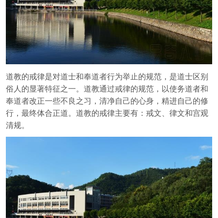
道教的戒律是对道士和奉道者行为举止的规范，是道士区别
俗人的显著特征之一。道教通过戒律的规范，以使务道者和
奉道者改正一些不良之习，清净自己的心身，精进自己的修
行，最终体合正道。道教的戒律主要有：戒文、律文和宫观
清规。