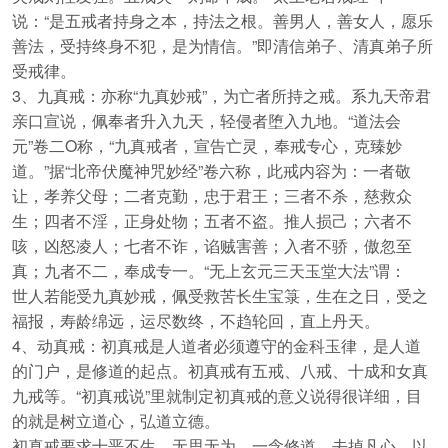
说：“是五戒者持身之本，持法之根。善男人，善女人，愿乐
善法，受持终身不犯，是为情信。”即清信弟子、清真弟子所
受戒律。
3、九真戒：亦称“九真妙戒”，为亡者所持之戒。系九天帝君
亲口宣说，佩奉者升入九天，轻侵者堕入九地。“道法会
元”卷二O称，“九真戒者，宣告亡灵，奉戒专心，克臻妙
道。”据“北帝伏魔神咒妙经”卷六称，此戒内容为：一者敬
让，孝养父母；二者克勤，忠于君王；三者不杀，慈救众
生；四者不淫，正身处物；五者不盗。推人损己；六者不
咳，凶怒凌人；七者不诈，谄贼害善；入者不骄，傲忽至
真；九者不二，奉成专一。“无上玄元三天玉堂大法”谓：
世人若能受九真妙戒，佩受救苦长生宝箓，生在之日，受之
福报，寿龄绵远，运尽数终，不趋轮回，直上丹天。
4、动真戒：初真戒是人道者必须遵守的金科玉律，是人道
的门户，是修道的起点。初真戒有五戒、八戒、十成和女真
九戒等。“初真戒说”里就制定初真戒的意义说得很详细，目
的就是树立道心，弘道立德。
初真戒要求十恶不生，无思无为，一念修道，去掉凡心，以