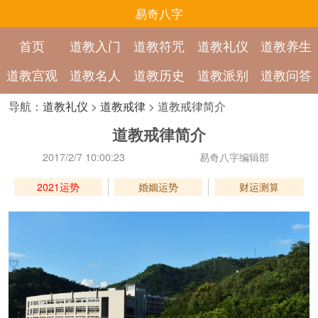
易奇八字
首页
道教入门
道教符咒
道教礼仪
道教养生
道教宫观
道教名人
道教历史
道教派别
道教问答
导航：
道教礼仪
>
道教戒律
> 道教戒律简介
道教戒律简介
2017/2/7 10:00:23
易奇八字编辑部
2021运势
婚姻运势
财运测算