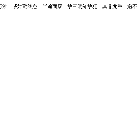
行浊，或始勤终怠，半途而废，故曰明知故犯，其罪尤重，愈不