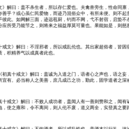
文》解曰：盖不杀生者，所以存仁爱也。夫禽兽旁生，性命同禀
亦善乎？或心虽仁民爱物，而迹乃混俗众中，有所未便。则不起
乎彼此。如网解三面，迹远苞厨，钓而不网，弋不射宿，启蛰不
分应所受乃能节之，则将来之福益厚莫可量也。果能如是，则慈
十戒文》解曰：不淫邪者，所以戒乱伦也。其出家超俗者，皆因
质，积精养气以成真者此也。
《初真十戒文》解曰：盖诚为入道之门，语者心之声也，语之妄
所宜有。必当称人之美善，庶几成己之功，勤此，固学道者之深
真十戒文》解曰：不败人成功者，盖闻人有一善则赞和之，闻有
勉，使之雍和，令不离间，则人伦不废，道义两全，实登真之要
真十戒文》解曰：不饮酒者，所以戒乱性也。盖酒本以行礼，浃