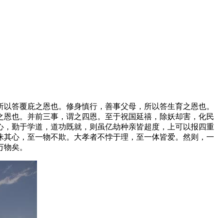
所以答覆庇之恩也。修身慎行，善事父母，所以答生育之恩也。
之恩也。并前三事，谓之四恩。至于祝国延禧，除妖却害，化民
心，勤于学道，道功既就，则虽亿劫种亲皆超度，上可以报四重
昧其心，至一物不欺。大孝者不悖于理，至一体皆爱。然则，一
万物矣。