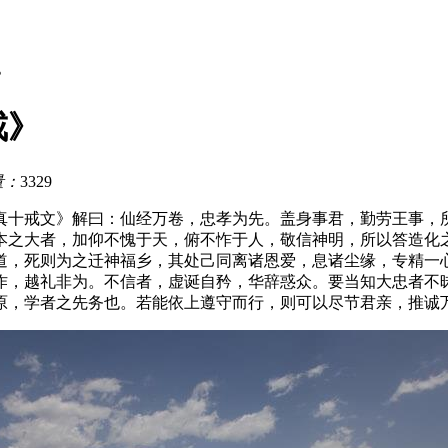
》
戒》
量：
3329
真十戒文》解曰：仙经万卷，忠孝为先。盖身事君，勤劳王事，
本之大者，加仰不愧于天，俯不怍于人，敬信神明，所以答造化
道，死则为之迁神福乡，其处己同离诸恩爱，息诸尘缘，专精一
作，越礼非为。不信者，虚诞自矜，华辞惑众。要当知大忠者不
原，学者之先务也。若能依上遵守而行，则可以尽节君亲，推诚