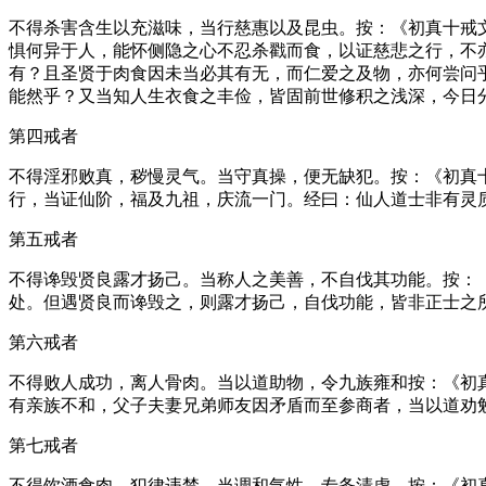
不得杀害含生以充滋味，当行慈惠以及昆虫。按：《初真十戒
惧何异于人，能怀侧隐之心不忍杀戳而食，以证慈悲之行，不
有？且圣贤于肉食因未当必其有无，而仁爱之及物，亦何尝问
能然乎？又当知人生衣食之丰俭，皆固前世修积之浅深，今日
第四戒者
不得淫邪败真，秽慢灵气。当守真操，便无缺犯。按：《初真
行，当证仙阶，福及九祖，庆流一门。经曰：仙人道士非有灵
第五戒者
不得谗毁贤良露才扬己。当称人之美善，不自伐其功能。按：
处。但遇贤良而谗毁之，则露才扬己，自伐功能，皆非正士之
第六戒者
不得败人成功，离人骨肉。当以道助物，令九族雍和按：《初
有亲族不和，父子夫妻兄弟师友因矛盾而至参商者，当以道劝
第七戒者
不得饮酒食肉，犯律违禁。当调和气性，专务清虚。按：《初