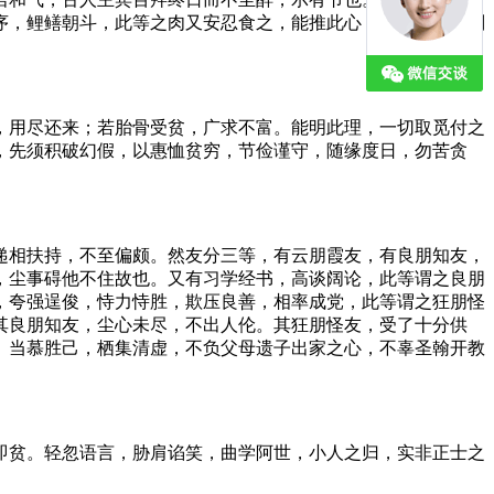
序，鲤鳝朝斗，此等之肉又安忍食之，能推此心，戒而不食，则
，用尽还来；若胎骨受贫，广求不富。能明此理，一切取觅付之
，先须积破幻假，以惠恤贫穷，节俭谨守，随缘度日，勿苦贪
递相扶持，不至偏颇。然友分三等，有云朋霞友，有良朋知友，
，尘事碍他不住故也。又有习学经书，高谈阔论，此等谓之良朋
，夸强逞俊，恃力恃胜，欺压良善，相率成党，此等谓之狂朋怪
其良朋知友，尘心未尽，不出人伦。其狂朋怪友，受了十分供
。当慕胜己，栖集清虚，不负父母遗子出家之心，不辜圣翰开教
即贫。轻忽语言，胁肩谄笑，曲学阿世，小人之归，实非正士之