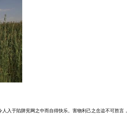
令人入于陷阱宪网之中而自得快乐。害物利己之念迨不可胜言，