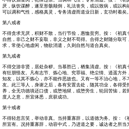
厌，纵饮谋醉，遂至形骸颠倒，礼法丧失，或以致病，或以构
可以调和气性，感格真灵，专务清虚而道业日新，玄功时着矣
第八戒者
不得贪求无厌，积财不散，当行节俭，惠恤贫穷。按：《初真
自然，非己之财不妄取，非义之财不苟得。合得之财随分取可
求，常使心地虚闲，物欲消遣，久则自然与道合真矣。
第九戒者
不得交游非贤，居处杂秽。当慕胜已，栖集清虚。按：《初真
有狂朋怪友。凡有志节、炼心地、究罪福、绝尘情、逍遥方外
知友，以其不炼心，亦不能作恶故也。又有一等不治心地，不
友。此三等人，身谢之后，各有安置去处，随其功业，各得受
养，全无功德填还口债，或堕地狱，或堕旁生，轮回苦恼，若
度人之意，所宜体悉，庶获成功。
第十戒者
不得轻忽言笑，举动非真。当持重寡辞，以道德为务。按：《
所宜有。况持重寡辞，动容中式，乃进道之要，诚达者之所当