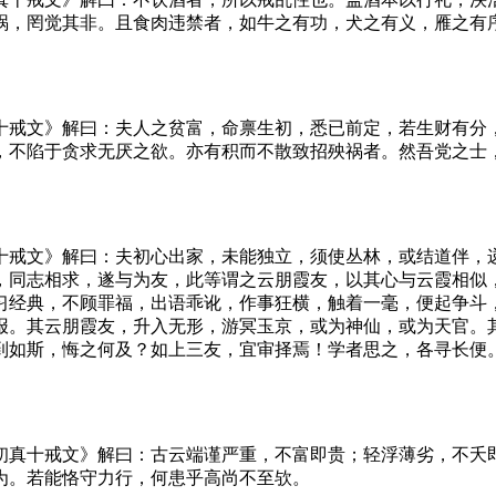
祸，罔觉其非。且食肉违禁者，如牛之有功，犬之有义，雁之有
。
十戒文》解曰：夫人之贫富，命禀生初，悉已前定，若生财有分
，不陷于贪求无厌之欲。亦有积而不散致招殃祸者。然吾党之士
十戒文》解曰：夫初心出家，未能独立，须使丛林，或结道伴，
，同志相求，遂与为友，此等谓之云朋霞友，以其心与云霞相似
习经典，不顾罪福，出语乖讹，作事狂横，触着一毫，便起争斗
报。其云朋霞友，升入无形，游冥玉京，或为神仙，或为天官。
到如斯，悔之何及？如上三友，宜审择焉！学者思之，各寻长便
初真十戒文》解曰：古云端谨严重，不富即贵；轻浮薄劣，不夭
为。若能恪守力行，何患乎高尚不至欤。