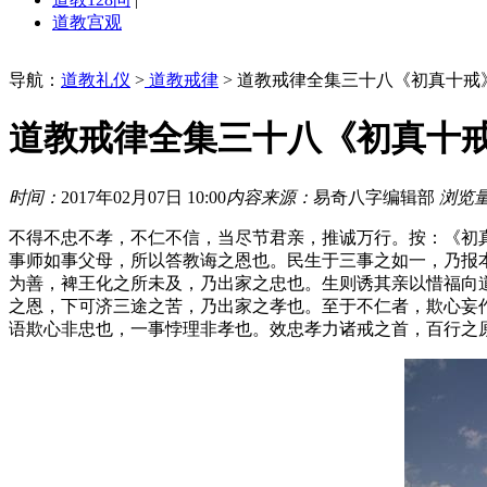
道教宫观
导航：
道教礼仪
>
道教戒律
> 道教戒律全集三十八《初真十戒
道教戒律全集三十八《初真十
时间：
2017年02月07日 10:00
内容来源：
易奇八字编辑部
浏览
不得不忠不孝，不仁不信，当尽节君亲，推诚万行。按：《初
事师如事父母，所以答教诲之恩也。民生于三事之如一，乃报
为善，裨王化之所未及，乃出家之忠也。生则诱其亲以惜福向
之恩，下可济三途之苦，乃出家之孝也。至于不仁者，欺心妄
语欺心非忠也，一事悖理非孝也。效忠孝力诸戒之首，百行之