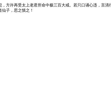
犯，方许再受太上老君所命中极三百大戒。若只口诵心违，言清
道仙子，思之慎之！