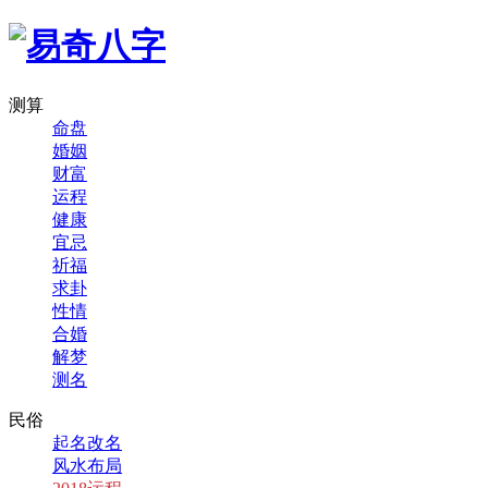
测算
命盘
婚姻
财富
运程
健康
宜忌
祈福
求卦
性情
合婚
解梦
测名
民俗
起名改名
风水布局