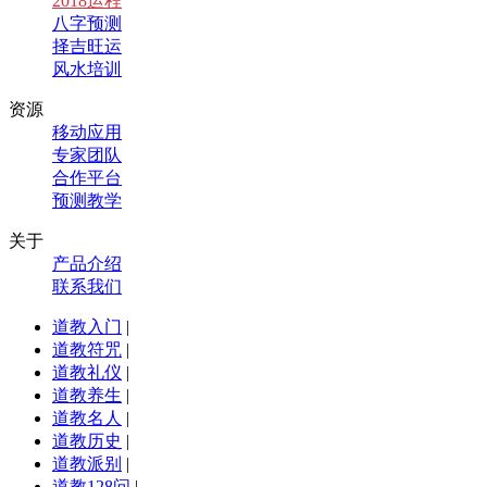
2018运程
八字预测
择吉旺运
风水培训
资源
移动应用
专家团队
合作平台
预测教学
关于
产品介绍
联系我们
道教入门
|
道教符咒
|
道教礼仪
|
道教养生
|
道教名人
|
道教历史
|
道教派别
|
道教128问
|