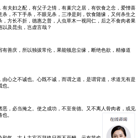
，有夫妇之配，有父子之情，有巢穴之居，有饮食之念，爱憎喜
意杀，不下手杀，不眼见杀，三净是则，饮食随缘，又何杀生之
杀，方长不折，德惠之普，人虫草木一视同仁，后之不食肉者果
惠以及昆虫，岂虚言哉？
宿有善庆，所以独拔常伦，果能顿息尘缘，断绝色欲，精修道
，由心之不诚也。心既不诚，而谓之道，是谓背道，求道无有是
戒也。
诸恶，必当掩之。使之成功，不至丧德。又不离人骨肉者，或见
路也。
洽和气，古人主宾百拜终日而不至醉，示有节也。后人嗜欲无