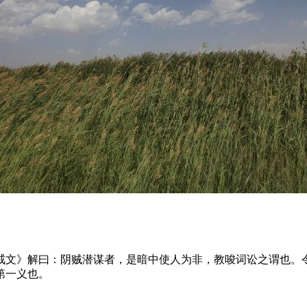
戒文》解曰：阴贼潜谋者，是暗中使人为非，教唆词讼之谓也。
第一义也。