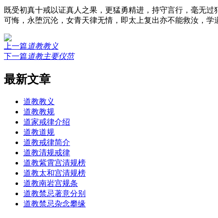
既受初真十戒以证真人之果，更猛勇精进，持守言行，毫无过
可悔，永堕沉沦，女青天律无情，即太上复出亦不能救汝，学
上一篇
道教教义
下一篇
道教主要仪范
最新文章
道教教义
道教教规
道家戒律介绍
道教道规
道教戒律简介
道教清规戒律
道教紫霄宫清规榜
道教太和宫清规榜
道教南岩宫规条
道教禁忌著意分别
道教禁忌杂念攀缘