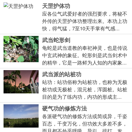
天罡护体功
应各位气武爱好者的强烈要求，将秘不
外传的天罡护体功整理出来。本功上功
快，得气猛，7至10天手掌有气感...
武当蛇形剑
龟蛇是武当道教的奉祀神灵，也是传说
中玄武神的象征。蛇形剑是武当剑术中
的精华，它是一路鲜为人知的内家象...
武当派的站桩功
站功：站功俗称为站桩功，也称为无极
桩功或无极桩，混元桩，浑圆桩。站桩
目的是为了练内功，内功的形成主...
硬气功的修炼方法
各派硬气功的修炼方法或简或异，千姿
百态，千变万化，但功效大多差不多，
而且都不外乎呼吸、异引、排打、发...