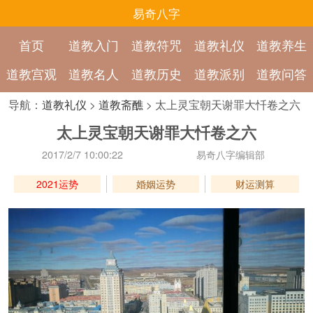
易奇八字
首页
道教入门
道教符咒
道教礼仪
道教养生
道教宫观
道教名人
道教历史
道教派别
道教问答
导航：
道教礼仪
>
道教斋醮
> 太上灵宝朝天谢罪大忏卷之六
太上灵宝朝天谢罪大忏卷之六
2017/2/7 10:00:22
易奇八字编辑部
2021运势
婚姻运势
财运测算