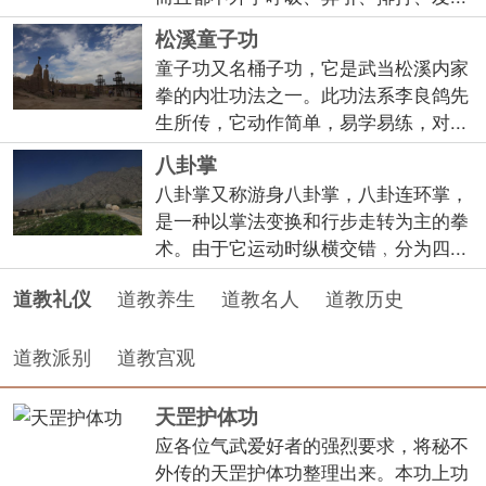
松溪童子功
童子功又名桶子功，它是武当松溪内家
拳的内壮功法之一。此功法系李良鸽先
生所传，它动作简单，易学易练，对...
八卦掌
八卦掌又称游身八卦掌，八卦连环掌，
是一种以掌法变换和行步走转为主的拳
术。由于它运动时纵横交错﹐分为四...
道教养生
道教名人
道教历史
道教礼仪
道教派别
道教宫观
天罡护体功
应各位气武爱好者的强烈要求，将秘不
外传的天罡护体功整理出来。本功上功