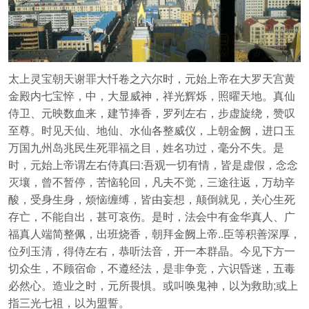
太上灵宝朝天谢罪大忏卷之六尔时，元始上帝在大罗天宫黄
金殿内七宝悴，中，大显威神，祥光辉烁，照曜天地。真仙
侍卫、元映数血来，建节捧香，罗列左右，步虚旋绕，赞叹
至尊。时见天仙、地仙、水仙各整威仪，上朝金阙，进口玉
万国九州岛兆民生死罪福之目，姓名功过，毫分不失。是
时，元始上帝谓左右侍真曰:吾观一切有情，皆是虚假，念念
灭壤，曾不暂停，苦恼轮回，凡夫不觉，三途往返，万劫辛
酸，受身生身，烦恼缠缚，皆由妄想，颠倒就见，关心生死
存亡，不能自出，甚可哀伤。是时，法会中有金华真人、广
福真人端简整佩，出班烧香，朝拜金阙上帝..臣等积善深厚，
位列玉清，得侍左右，恭听法音，开一本群晶。今见下方一
切众生，不顾宿命，不遵经法，是非争竞，六识昏迷，五毒
必然心。造业之时，元所畏惧。或叫唤鬼神，以为救助;或上
指三光七祖，以为盟誓。