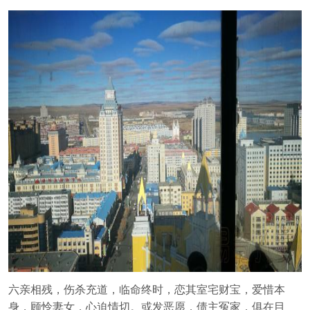
六亲相残，伤杀充道，临命终时，恋其室宅财宝，爱惜本
身，顾怜妻女，心迫情切。或发恶愿，债主冤家，俱在目