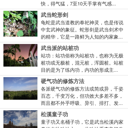
快，得气猛，7至10天手掌有气感...
武当蛇形剑
龟蛇是武当道教的奉祀神灵，也是传说
中玄武神的象征。蛇形剑是武当剑术中
的精华，它是一路鲜为人知的内家象...
武当派的站桩功
站功：站功俗称为站桩功，也称为无极
桩功或无极桩，混元桩，浑圆桩。站桩
目的是为了练内功，内功的形成主...
硬气功的修炼方法
各派硬气功的修炼方法或简或异，千姿
百态，千变万化，但功效大多差不多，
而且都不外乎呼吸、异引、排打、发...
松溪童子功
童子功又名桶子功，它是武当松溪内家