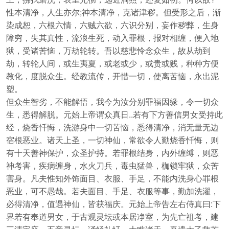
性本清净，人生亦尔;神本清净，克诸津秽。但受形之后，渐
染成恕，六根六情，六贼六欲，六识分别，妄作秽弊，生身
障穷，失其真性，流浪生死，动入罪根，报对相缠，便入地
狱，受诸苦恼，万劫轮转。吾以慈悲怜念众生，故从劫到
劫，转轮人间，或生夷夏，或老或少，或贵或贱，种种方便
教化，度脱众生。经教流传，开惜一切，使离苦恼，永出泥
塑。
但众生智劣，不能解悟，我今为汝分别罪福因缘，令一切众
生，悉得解脱。元始上帝谓众真日..若有下方善信男女受持此
经，烧香忏悔，洗游身中一切苦恼，悉得清净，消无量无边
宿根恶业。诸天上圣，一切神仙，常欲令人勤烧香忏悔，则
有十天善神保护，众圣护持。若罪根结身，内外缠缚，则恶
神考害，疾病缠身，水火刀兵，毒虫猛兽，枷锁牢狱，众苦
害身。凡夫惟知外饰面目、衣服、手足，不能内洗身心罪根
恶业，可不愚哉。若夫面目、手足、衣服等事，勤加洗濯，
必得清净，值遇神仙，皆获福庆。元始上帝告左右侍真曰:下
界若有奉道男女，于古观灵坛或本居净室，为先亡祖考，建