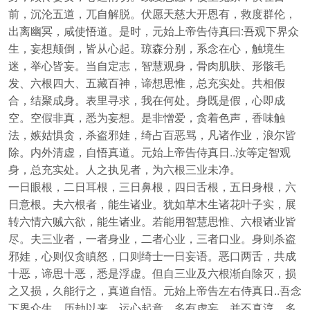
前，沉沦五道，兀自解脱。伏愿天慈大开恩有，救度群伦，
出离幽冥，咸使悟道。是时，元始上帝告侍真曰:吾观下界众
生，妄想颠倒，皆从心起。琼森分别，系念在心，触境生
迷，举心皆妄。当自定志，智慧观身，骨肉肌肤、形骸毛
发、六根四大、五藏百神，谛想思惟，总充实处。共相假
合，结聚成身。表里寻求，我在何处。身既是假，心即成
空。空假非真，悉为妄想。是非憎爱，贪着色声，香味触
法，嫉姑惧贪，杀盗邪娃，绮占百恶骂，凡诸作业，浪尔皆
除。内外清虚，自悟真道。元始上帝告侍真日..汝等定智观
身，总充实处。人之执见者，为六根三业未净。
一日眼根，二日耳根，三日鼻根，四日舌根，五日身根，六
日意根。夫六根者，能生诸业。犹如草木生诸花叶子实，展
转六情六贼六欲，能生诸业。若能用智慧思惟、六根诸业皆
尽。夫三业者，一者身业，二者心业，三者口业。身则杀盗
邪娃，心则仅贪瞋怒，口则绮士一日妄语。恶口两舌，共成
十恶，谛思十恶，悉是浮虚。但自三业及六根渐自除灭，损
之又损，久能行之，真道自悟。元始上帝告左右侍真日..吾念
下界众生，历劫以来，运心起意，多有虚妄，并不真淳，多