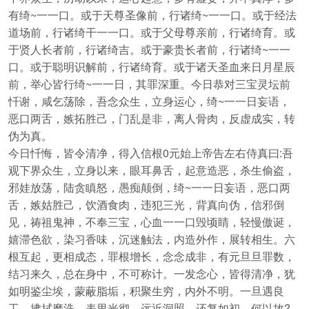
有绮~一一口。或于天尊圣像前，行诸绮~一一口。或于经法
道场前，行诸绮干一一口。或于父母尊亲前，行诸绮育。或
于贤人长者前，行诸绮吉。或于豪贵长者前，行诸绮~一一
口。或于聪明识解前，行诸绮育。或于诸天圣血来日月星辰
前，举心皆行绮~一一日，其罪深重。今日恭对三宝灵坛前
忏谢，咸乞荡除，吾念众生，立身运心，绮~一一日妄语，
恶口两舌，嫉拓胜己，门乱是非，离人骨肉，反虚成实，转
伪为真。
今日忏悔，皆令清净，得入信根0元始上帝告左右侍真曰:吾
观下界众生，立身以来，眼耳鼻舌，起意造恶，杀生偷盗，
邪娃放荡，陆贪瞋怒，愚痴颠倒，绮~一一日妄语，恶口两
舌，嫉姑胜己，饮酒食肉，违犯三光，背真向伪，信邪倒
见，祷祖鬼神，不奉三宝，心血一一口毁顷睛，轻慢傲诞，
嬉滞色欲，染习香味，沉迷触法，内造外作，展转相生。六
根互起，更相成态，罪根增长，念念成非，有元旦旦罪数，
结习来久，总在身中，不可称计。一发念心，皆得清净，犹
如明鉴尘埃，蒙蔽脂垢，积聚生穷，内外不明。一旦遇良
工，拂拭磨洗，表里光彻，远近洞照，还复如初。何以故?