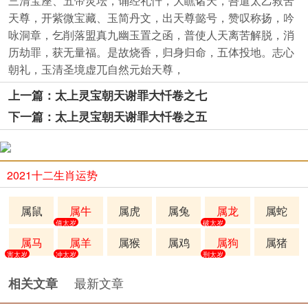
三清宝座、五帝灵坛，诵经礼忏，大瞧诸天，吾遣太乙救苦
天尊，开紫微宝藏、玉简丹文，出天尊懿号，赞叹称扬，吟
咏洞章，乞削落盟真九幽玉置之函，普使人天离苦解脱，消
历劫罪，获无量福。是故烧香，归身归命，五体投地。志心
朝礼，玉清圣境虚兀自然元始天尊，
上一篇：太上灵宝朝天谢罪大忏卷之七
下一篇：太上灵宝朝天谢罪大忏卷之五
2021十二生肖运势
属鼠
属牛
属虎
属兔
属龙
属蛇
值太岁
破太岁
属马
属羊
属猴
属鸡
属狗
属猪
害太岁
冲太岁
刑太岁
最新文章
相关文章