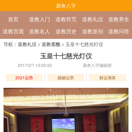
易奇八字
首页
道教入门
道教符咒
道教礼仪
道教养生
道教宫观
道教名人
道教历史
道教派别
道教问答
导航：
道教礼仪
>
道教斋醮
> 玉皇十七慈光灯仪
玉皇十七慈光灯仪
2017/2/7 10:00:22
易奇八字编辑部
2021运势
婚姻运势
财运测算