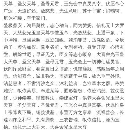
天尊，圣父天尊，圣母元君，玉光会中真灵真宰。伏愿帝心
广运，天道好还。放慈悲，光生意明，苏于宇宙；消轗轲，
厄休祥臻，至于家门。
鳌极鼎安，鸿居奠枕，志心稽首，同为赞扬。信礼无上大罗
天、大慈悲光玉皇天尊钦惟玉帝，光放慈悲。上通干象，下
帀坤维。显幽蒙照，遐迩知皈。蠲消罪菩，荡涤凶危。今辰
弟子，虔告如仪。冀垂省览，允副祷祈。身受开度，心悟玄
微。解除世厄，早证无为。臣众等志心皈命，大喜舍光玉皇
大天尊，圣父天尊，圣母元君，玉光会上一切神仙诸灵官。
伏闻库藏财宝，眷言曩日之博施；饥馑癃残，感戴当年之周
急。信能喜舍，诚非强为。盖德蓄于中扃，故光垂于外境。
沾慈惠者，不啻河沙之众；沐利益者，岂惟草木之群。称赞
难穷，皈依莫尽。奉道某等，囿形鳌极，依迹鸿慈。兹仗熏
修，少伸崇奉。谨遵科法，崇建宝灯，供养大喜舍光玉皇大
天尊，圣父天尊，圣母元君，玉光会中真灵真宰。伏愿惟皇
上帝降衷下民。锡羡洪基，永置万方之康泰；流祥善会，长
臻四序之和平。九有腾欢，三农告瑞。皈依信礼，谨为宣
扬。信礼无上大罗天、大喜舍光玉皇天尊