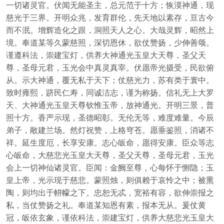
一切诸灵官。伏闻无能圣主，总元范于十方；恢漠神通，现
慈光于三界。开明众兆，发育群伦，先天地以素存，亘古今
而不泯。增辉造化之跟，洞照天人之心。大哉灵辉，昭然上
境。奉道某等久蒙慈照，深切恩休，欲仗赞扬，少伸善颂。
谨遵科法，崇建宝灯，供养大神通光玉皇大天尊，圣父天
尊，圣母元君，玉光会中真灵真宰。伏愿帝光摄受，民欲俯
从。示大神通，覆无私于天下；仗慈光力，苏有类于寰中。
致时雍熙，跻民仁寿，同诚洁志，谨为称扬。信礼无上大罗
天、大神通光玉皇天尊钦惟玉帝，放神通光。开明三景，普
照十方。香严示现，圣德昭彰。无伦无等，难度难量。今辰
弟子，敞建兰场。然灯祝赞，上格穹苍。愿垂鉴照，消诸不
祥。延生度厄，长享安康。志心皈命，愿得安康。臣众等志
心皈命，大慈悲光玉皇大天尊，圣父天尊，圣母元君，玉光
会上一切神仙诸灵官。臣闻：金阙至尊，心每怀于恻隐；玉
皇上帝，光示现于慈悲。蒙照烛，则俱赖于哀怜之中；被熏
陶，则均出于帡幪之下。忠恕无忒，宽裕有容，欲伸崇报之
私，当仗赞扬之礼。奉道某知恩有素，报本无从。爰仗黄
冠，皈依玄象，谨依科法，崇建宝灯，供养大慈悲光玉皇大