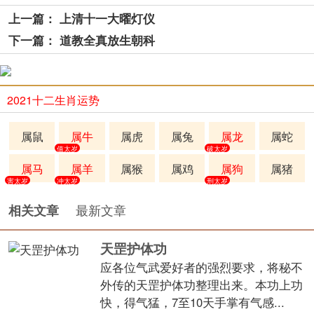
上一篇： 上清十一大曜灯仪
下一篇： 道教全真放生朝科
2021十二生肖运势
属鼠
属牛
属虎
属兔
属龙
属蛇
值太岁
破太岁
属马
属羊
属猴
属鸡
属狗
属猪
害太岁
冲太岁
刑太岁
最新文章
相关文章
天罡护体功
应各位气武爱好者的强烈要求，将秘不
外传的天罡护体功整理出来。本功上功
快，得气猛，7至10天手掌有气感...