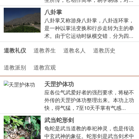
八卦掌
八卦掌又称游身八卦掌，八卦连环掌，
是一种以掌法变换和行步走转为主的拳
术。由于它运动时纵横交错﹐分为四...
道教养生
道教名人
道教历史
道教礼仪
道教派别
道教宫观
天罡护体功
应各位气武爱好者的强烈要求，将秘不
外传的天罡护体功整理出来。本功上功
快，得气猛，7至10天手掌有气感...
武当蛇形剑
龟蛇是武当道教的奉祀神灵，也是传说
中玄武神的象征。蛇形剑是武当剑术中