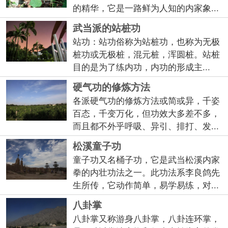
的精华，它是一路鲜为人知的内家象...
武当派的站桩功
站功：站功俗称为站桩功，也称为无极
桩功或无极桩，混元桩，浑圆桩。站桩
目的是为了练内功，内功的形成主...
硬气功的修炼方法
各派硬气功的修炼方法或简或异，千姿
百态，千变万化，但功效大多差不多，
而且都不外乎呼吸、异引、排打、发...
松溪童子功
童子功又名桶子功，它是武当松溪内家
拳的内壮功法之一。此功法系李良鸽先
生所传，它动作简单，易学易练，对...
八卦掌
八卦掌又称游身八卦掌，八卦连环掌，