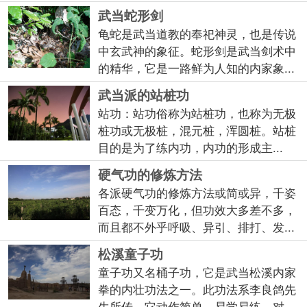
武当蛇形剑
龟蛇是武当道教的奉祀神灵，也是传说
中玄武神的象征。蛇形剑是武当剑术中
的精华，它是一路鲜为人知的内家象...
武当派的站桩功
站功：站功俗称为站桩功，也称为无极
桩功或无极桩，混元桩，浑圆桩。站桩
目的是为了练内功，内功的形成主...
硬气功的修炼方法
各派硬气功的修炼方法或简或异，千姿
百态，千变万化，但功效大多差不多，
而且都不外乎呼吸、异引、排打、发...
松溪童子功
童子功又名桶子功，它是武当松溪内家
拳的内壮功法之一。此功法系李良鸽先
生所传，它动作简单，易学易练，对...