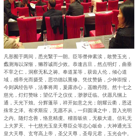
凡形囿于两间，悉光繄于一朗。臣等僭伸素渎，敢赞玉光，
蠡测海以深惭，獭荐诚而少效。恭逢吉旦，然点明灯，曲垂
不宰之仁，洞察无私之祷。奉道某等，获齿人伦，倾心道
域，感帝光而摄受，思功德以熏修。凭仗赞扬，少伸崇报，
今则讽经告毕，法事将周，爰露赤心，遥瞻丹陛。然十七之
慈光，灯灯赞咏；望亿千之仪仗，渺渺迂临。伏愿凡悃上
通，天光下烛。分辉蓬荜，祥开如意之光；朗耀云衢，恩迓
殊常之泽。有求斯应，无愿不从，一归圆满之中，普入光明
之内。随灯念善，恪意精虔。稽首皈依，无极大道。信礼无
上大罗天、十七慈光玉皇天尊臣众等志心皈命，大神通光玉
皇大天尊、玄穹高上帝，圣父天尊，圣母元君，玉光会中。