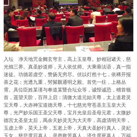
入坛 净天地咒金阙玄穹主，高上玉皇尊。妙相冠诸天，慈
光烛三界。真圣妙道师，天人依仗师。大乘垂法语，真一指
迷徒。功德若虚空，赞扬无穷尽。伏以灯然十七，依稀开报
喜之花；光透九重，髣髴觐通明之殿。首凭一炷，上格丛
霄。具位臣姓某谨与奉道某暨合坛众等，诚惶诚恐，稽首顿
首，遥望天阶，百拜上启：清微大道元始天尊，太上道君灵
宝天尊，大赤神宝道德天尊，十七慈光穹苍圣主玉皇大天
尊，光严妙乐国王圣父天尊，宝月光皇后圣母元君，太微妙
德宫太圣皇太后，禹余天妙灵无为大天帝，高虚清明天帝，
玉虚上帝，昊天上帝，五老上帝，天真大圣妙行真人，灵妃
玉女，慈悲度厄真人，寻声救苦真人，济生度死真人，万福