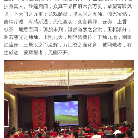
护身真人。经筵启问，众真三界四府六合万灵，恭望鸾啸凤
唱，下天门之九重；龙戏麟盘，降人间之五浊。倾光宝焰，
俯纳芹诚。有感斯通，无任激切，众官再拜。云舆 上香
献茶 通意臣闻：琼胎未判，湛然道炁之含洪；玉相渐分，
昭若慈光之炜灿。上照九天，则轻清奠位；下烛九地，则重
浊流形。三辰以之而发辉，万汇资之而化育。被照烛者，有
生咸遂；蒙辉耀者，无幽不开。