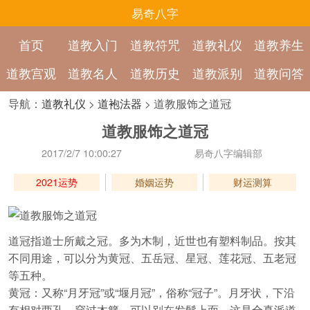
易奇八字
首页
道教入门
道教符咒
道教礼仪
道教养生
道教宫观
道教名人
道教历史
道教派别
道教问答
导航：
道教礼仪
>
道袍法器
> 道教服饰之道冠
道教服饰之道冠
2017/2/7 10:00:27
易奇八字编辑部
2021运势
婚姻运势
财运测算
道冠指道士所戴之冠。多为木制，近世也有塑料制品。按其
不同用途，可以分为黄冠、五岳冠、星冠、莲花冠、五老冠
等五种。
黄冠：又称“月牙冠”或“堰月冠”，俗称“冠子”。月牙状，下沿
有相对两孔，穿过木簪，可以别在发髻上面。这是全真派道