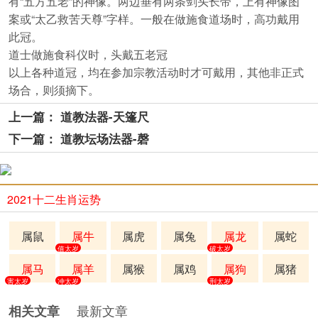
有“五方五老”的神像。两边垂有两条剑头长带，上有神像图
案或“太乙救苦天尊”字样。一般在做施食道场时，高功戴用
此冠。
道士做施食科仪时，头戴五老冠
以上各种道冠，均在参加宗教活动时才可戴用，其他非正式
场合，则须摘下。
上一篇： 道教法器-天篷尺
下一篇： 道教坛场法器-磬
2021十二生肖运势
属鼠
属牛
属虎
属兔
属龙
属蛇
值太岁
破太岁
属马
属羊
属猴
属鸡
属狗
属猪
害太岁
冲太岁
刑太岁
最新文章
相关文章