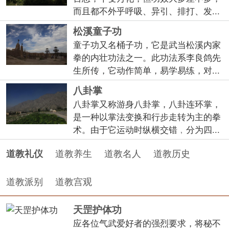
而且都不外乎呼吸、异引、排打、发...
松溪童子功
童子功又名桶子功，它是武当松溪内家
拳的内壮功法之一。此功法系李良鸽先
生所传，它动作简单，易学易练，对...
八卦掌
八卦掌又称游身八卦掌，八卦连环掌，
是一种以掌法变换和行步走转为主的拳
术。由于它运动时纵横交错﹐分为四...
道教养生
道教名人
道教历史
道教礼仪
道教派别
道教宫观
天罡护体功
应各位气武爱好者的强烈要求，将秘不