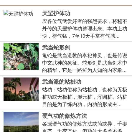
天罡护体功
应各位气武爱好者的强烈要求，将秘不
外传的天罡护体功整理出来。本功上功
快，得气猛，7至10天手掌有气感...
武当蛇形剑
龟蛇是武当道教的奉祀神灵，也是传说
中玄武神的象征。蛇形剑是武当剑术中
的精华，它是一路鲜为人知的内家象...
武当派的站桩功
站功：站功俗称为站桩功，也称为无极
桩功或无极桩，混元桩，浑圆桩。站桩
目的是为了练内功，内功的形成主...
硬气功的修炼方法
各派硬气功的修炼方法或简或异，千姿
百态，千变万化，但功效大多差不多，