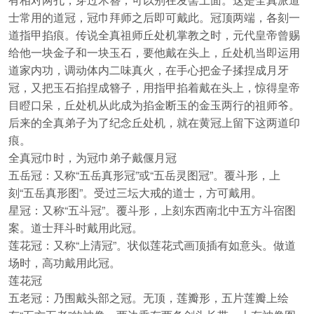
士常用的道冠，冠巾拜师之后即可戴此。冠顶两端，各刻一
道指甲掐痕。传说全真祖师丘处机掌教之时，元代皇帝曾赐
给他一块金子和一块玉石，要他戴在头上，丘处机当即运用
道家内功，调动体内二味真火，在手心把金子揉捏成月牙
冠，又把玉石掐捏成簪子，用指甲掐着戴在头上，惊得皇帝
目瞪口呆，丘处机从此成为掐金断玉的金玉两行的祖师爷。
后来的全真弟子为了纪念丘处机，就在黄冠上留下这两道印
痕。
全真冠巾时，为冠巾弟子戴偃月冠
五岳冠：又称“五岳真形冠”或“五岳灵图冠”。覆斗形，上
刻“五岳真形图”。受过三坛大戒的道士，方可戴用。
星冠：又称“五斗冠”。覆斗形，上刻东西南北中五方斗宿图
案。道士拜斗时戴用此冠。
莲花冠：又称“上清冠”。状似莲花式画顶插有如意头。做道
场时，高功戴用此冠。
莲花冠
五老冠：乃围戴头部之冠。无顶，莲瓣形，五片莲瓣上绘