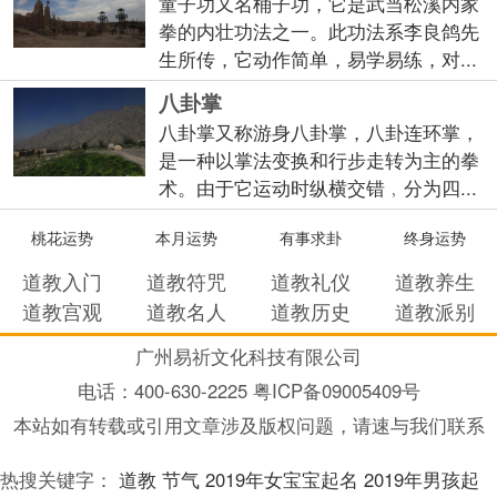
童子功又名桶子功，它是武当松溪内家
拳的内壮功法之一。此功法系李良鸽先
生所传，它动作简单，易学易练，对...
八卦掌
八卦掌又称游身八卦掌，八卦连环掌，
是一种以掌法变换和行步走转为主的拳
术。由于它运动时纵横交错﹐分为四...
桃花运势
本月运势
有事求卦
终身运势
道教入门
道教符咒
道教礼仪
道教养生
道教宫观
道教名人
道教历史
道教派别
广州易祈文化科技有限公司
电话：
400-630-2225 粤ICP备09005409号
本站如有转载或引用文章涉及版权问题，请速与我们联系
热搜关键字：
道教
节气
2019年女宝宝起名
2019年男孩起