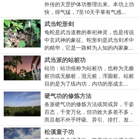
外传的天罡护体功整理出来。本功上功
快，得气猛，7至10天手掌有气感...
武当蛇形剑
龟蛇是武当道教的奉祀神灵，也是传说
中玄武神的象征。蛇形剑是武当剑术中
的精华，它是一路鲜为人知的内家象...
武当派的站桩功
站功：站功俗称为站桩功，也称为无极
桩功或无极桩，混元桩，浑圆桩。站桩
目的是为了练内功，内功的形成主...
硬气功的修炼方法
各派硬气功的修炼方法或简或异，千姿
百态，千变万化，但功效大多差不多，
而且都不外乎呼吸、异引、排打、发...
松溪童子功