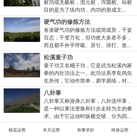
桩功或无极桩，混元桩，浑圆桩。站桩
目的是为了练内功，内功的形成主...
硬气功的修炼方法
各派硬气功的修炼方法或简或异，千姿
百态，千变万化，但功效大多差不多，
而且都不外乎呼吸、异引、排打、发...
松溪童子功
童子功又名桶子功，它是武当松溪内家
拳的内壮功法之一。此功法系李良鸽先
生所传，它动作简单，易学易练，对...
八卦掌
八卦掌又称游身八卦掌，八卦连环掌，
是一种以掌法变换和行步走转为主的拳
术。由于它运动时纵横交错﹐分为四...
桃花运势
本月运势
有事求卦
终身运势