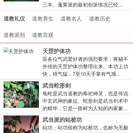
三丰。蓬莱派的最初创派情况已经...
道教养生
道教名人
道教历史
道教礼仪
道教派别
道教宫观
天罡护体功
应各位气武爱好者的强烈要求，将秘不
外传的天罡护体功整理出来。本功上功
快，得气猛，7至10天手掌有气感...
武当蛇形剑
龟蛇是武当道教的奉祀神灵，也是传说
中玄武神的象征。蛇形剑是武当剑术中
的精华，它是一路鲜为人知的内家象...
武当派的站桩功
站功：站功俗称为站桩功，也称为无极