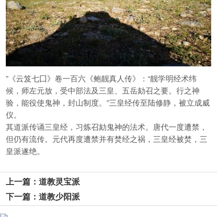
”《云笈七囗》卷一百六《鲍靓真人传》：“靓学明经术纬
候，师左元放，受中部法及三皇、五岳劾召之要。行之神
验，能役使鬼神，封山制度。”三皇经传至陆修静，被立成威
仪。
其道派传诵三皇经，习炼召劾鬼神的法术。唐代一度遭禁，
但仍有流传。元代再度遭禁并有焚经之祸，三皇经被焚，三
皇派遂绝。
上一篇：道教灵宝派
下一篇：道教少阳派