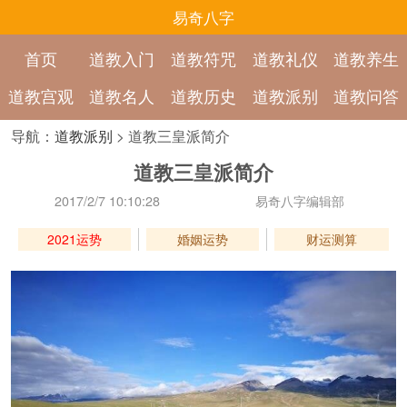
易奇八字
首页
道教入门
道教符咒
道教礼仪
道教养生
道教宫观
道教名人
道教历史
道教派别
道教问答
导航：
道教派别
> 道教三皇派简介
道教三皇派简介
2017/2/7 10:10:28
易奇八字编辑部
2021运势
婚姻运势
财运测算