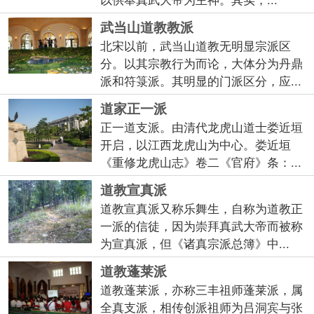
武当山道教教派
北宋以前，武当山道教无明显宗派区
分。以其宗教行为而论，大体分为丹鼎
派和符箓派。其明显的门派区分，应...
道家正一派
正一道支派。由清代龙虎山道士娄近垣
开启，以江西龙虎山为中心。娄近垣
《重修龙虎山志》卷二《官府》条：...
道教宣真派
道教宣真派又称乐舞生，自称为道教正
一派的信徒，因为崇拜真武大帝而被称
为宣真派，但《诸真宗派总簿》中...
道教蓬莱派
道教蓬莱派，亦称三丰祖师蓬莱派，属
全真支派，相传创派祖师为吕洞宾与张