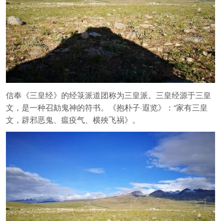
信奉《三皇经》的经箓派道团称为三皇派。三皇经源于三皇
文，是一种召劾鬼神的符书。《抱朴子·遐览》：“家有三皇
文，辟邪恶鬼、瘟疫气、横殃飞祸》。