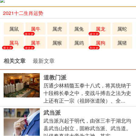
2021十二生肖运势
属鼠
属牛
属虎
属兔
属龙
属蛇
值太岁
破太岁
属马
属羊
属猴
属鸡
属狗
属猪
害太岁
冲太岁
刑太岁
最新文章
相关文章
道教门派
历通少林精髓五拳十八式，将其统纳于
十段棉长拳之中，变战斗搏击之法为史
上还有正一宗（祖師张道陵）、全...
武当派
武当派兴起于明代，由张三丰于湖北均
县武当山创立，固称武当派、武当道。
以供奉真武大帝为主神。其实，...