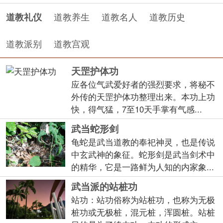
道教养生
道教名人
道教历史
道教礼仪
道教派别
道教宫观
天罡护体功
应各位气武爱好者的强烈要求，将秘不
外传的天罡护体功整理出来。本功上功
快，得气猛，7至10天手掌有气感...
武当蛇形剑
龟蛇是武当道教的奉祀神灵，也是传说
中玄武神的象征。蛇形剑是武当剑术中
的精华，它是一路鲜为人知的内家象...
武当派的站桩功
站功：站功俗称为站桩功，也称为无极
桩功或无极桩，混元桩，浑圆桩。站桩