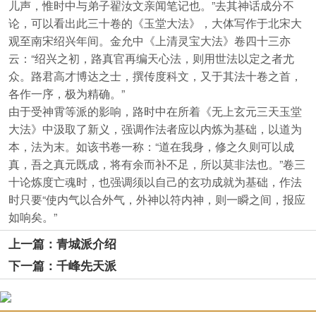
儿声，惟时中与弟子翟汝文亲闻笔记也。”去其神话成分不
论，可以看出此三十卷的《玉堂大法》，大体写作于北宋大
观至南宋绍兴年间。金允中《上清灵宝大法》卷四十三亦
云：“绍兴之初，路真官再编天心法，则用世法以定之者尤
众。路君高才博达之士，撰传度科文，又于其法十卷之首，
各作一序，极为精确。”
由于受神霄等派的影响，路时中在所着《无上玄元三天玉堂
大法》中汲取了新义，强调作法者应以内炼为基础，以道为
本，法为末。如该书卷一称：“道在我身，修之久则可以成
真，吾之真元既成，将有余而补不足，所以莫非法也。”卷三
十论炼度亡魂时，也强调须以自己的玄功成就为基础，作法
时只要“使内气以合外气，外神以符内神，则一瞬之间，报应
如响矣。”
上一篇：青城派介绍
下一篇：千峰先天派