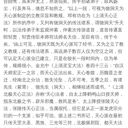
合阴骘，虽未拜太上，亦居仙矣。挥手别诸弟子，鼓风扬
尘，行及奔马，倏忽不知所之。”以上一段，可视为饶洞天为
天心派制定的立教宗旨和教规。邓有功在为《上清天心正
法》所作的序中，又列有饶洞天的传法谱系，谓饶洞天“升天
时，以法传弟子朱监观仲素，仲素次传游道首，道首传通直
郎邹责，邹责传臣本师符法师名天信，至臣有功，传于今
矣。”由上可见，饶洞天既为天心派写了经书，又为之立了教
义教规，还有传法谱系，虽说弟子数百人仅为空泛之词，但
可认定天心派业已建立。只是在较长一段时间内，仅为单
传，规模很小。金允中《上清灵宝大法》卷四十三云：“自汉
天师宏正一之宗，而天心正法出矣。天心卷牍，历魏晋之变
迁，经南北之分治，散失沦坠，几不可考。五季之后，有谭
先生（紫霄）、饶先生（洞天），相继祖述而成书。”《上清
北极天心正法》亦称“天心法者，自太上降鹤鸣山日授天师，
指东北极之书，辟斥邪魔，救民是务”。太上降授张陵天心
法，张陵传天心正法，当属假托，但它是从正一派龙虎宗分
衍的一个支派，似乎可信。据上述二书所记，天心派在最初
只传天罡大圣、黑煞、三光等三符，北极驱邪院、都天大法