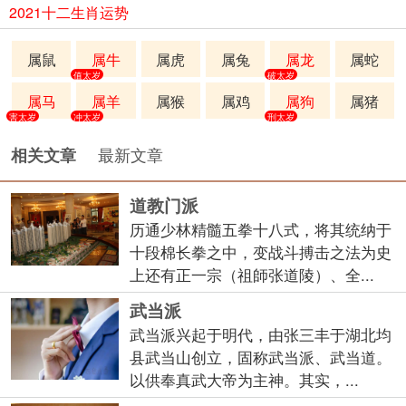
2021十二生肖运势
属鼠
属牛
属虎
属兔
属龙
属蛇
值太岁
破太岁
属马
属羊
属猴
属鸡
属狗
属猪
害太岁
冲太岁
刑太岁
最新文章
相关文章
道教门派
历通少林精髓五拳十八式，将其统纳于
十段棉长拳之中，变战斗搏击之法为史
上还有正一宗（祖師张道陵）、全...
武当派
武当派兴起于明代，由张三丰于湖北均
县武当山创立，固称武当派、武当道。
以供奉真武大帝为主神。其实，...