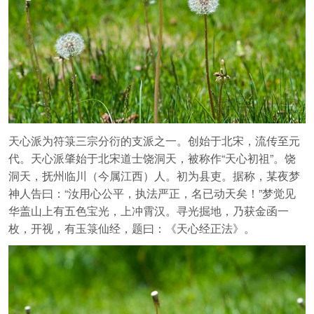
天心派为符箓三宗分衍的支派之一。创始于北宋，流传至元
代。天心派肇始于北宋道士饶洞天，被称作“天心初祖”。饶
洞天，抚州临川（今属江西）人。初为县吏。据称，某夜梦
神人告曰：“汝用心公平，执法严正，名已动天矣！”梦觉见
华盖山上有五色宝光，上冲霄汉。寻光掘地，乃获金函一
枚，开视，有玉箓仙经，题曰：《天心经正法》。