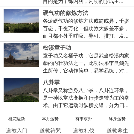
目的是为了练内功，内功的形成主...
硬气功的修炼方法
各派硬气功的修炼方法或简或异，千姿
百态，千变万化，但功效大多差不多，
而且都不外乎呼吸、异引、排打、发...
松溪童子功
童子功又名桶子功，它是武当松溪内家
拳的内壮功法之一。此功法系李良鸽先
生所传，它动作简单，易学易练，对...
八卦掌
八卦掌又称游身八卦掌，八卦连环掌，
是一种以掌法变换和行步走转为主的拳
术。由于它运动时纵横交错﹐分为四...
桃花运势
本月运势
有事求卦
终身运势
道教入门
道教符咒
道教礼仪
道教养生