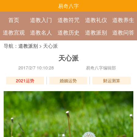
易奇八字
首页
道教入门
道教符咒
道教礼仪
道教养生
道教宫观
道教名人
道教历史
道教派别
道教问答
导航：
道教派别
> 天心派
天心派
2017/2/7 10:10:28
易奇八字编辑部
2021运势
婚姻运势
财运测算