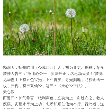
饶洞天，抚州临川（今属江西）人，初为县吏。据称，某夜
梦神人告曰：“汝用心公平，执法严正，名已动天矣！”梦觉
见华盖山上有五色宝光，上冲霄汉。寻光掘地，乃获金函一
枚，开视，有玉箓仙经，题曰：《天心经正法》。
天心派
而誓曰：护气希言，绝利声色，立功为上，谢过次之。救人
疾病、灾荒水旱为上功，忠孝和顺仁信为本行。行此者，道