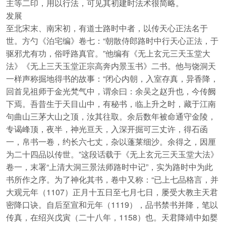
主等二印，用以行法，可见其初建时法术很简略。
发展
至北宋末、南宋初，有道士路时中者，以传天心正法名于
世。方勺《泊宅编》卷七：“朝散侍郎路时中行天心正法，于
驱邪尤有功，俗呼路真官。”他编有《无上玄元三天玉堂大
法》《无上三天玉堂正宗高奔内景玉书》二书。他与饶洞天
一样声称掘地得书的故事：“闭心内朝，入室存真，异香降，
回首见祖师于金光梵气中，谓余曰：余吴之赵升也，今传阙
下焉。吾昔生于天目山中，有秘书，临上升之时，藏于江南
句曲山三茅大山之顶，汝其往取。余后数年被命通守金陵，
专谒峰顶，夜半，神光亘天，入深开掘可三丈许，得石函
一，帛书一卷，约长六七丈，杂以蓬莱细沙。余得之，因厘
为二十四品以传世。”这段话载于《无上玄元三天玉堂大法》
卷一，末署“上清大洞三景法师路时中记”，实为路时中为此
书所作之序。为了神化其书，卷中又称：“已上七品格言，并
大观元年（1107）正月十五日至七月七日，屡受大教主天君
密降口诀。自后至宣和元年（1119），品书禁书并降，笔以
传真，在绍兴戊寅（二十八年，1158）也。天君降靖中如婴