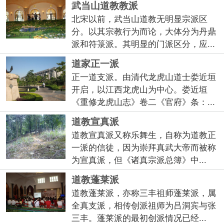
武当山道教教派
北宋以前，武当山道教无明显宗派区
分。以其宗教行为而论，大体分为丹鼎
派和符箓派。其明显的门派区分，应...
道家正一派
正一道支派。由清代龙虎山道士娄近垣
开启，以江西龙虎山为中心。娄近垣
《重修龙虎山志》卷二《官府》条：...
道教宣真派
道教宣真派又称乐舞生，自称为道教正
一派的信徒，因为崇拜真武大帝而被称
为宣真派，但《诸真宗派总簿》中...
道教蓬莱派
道教蓬莱派，亦称三丰祖师蓬莱派，属
全真支派，相传创派祖师为吕洞宾与张
三丰。蓬莱派的最初创派情况已经...