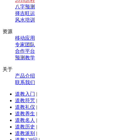
2018运程
八字预测
择吉旺运
风水培训
资源
移动应用
专家团队
合作平台
预测教学
关于
产品介绍
联系我们
道教入门
|
道教符咒
|
道教礼仪
|
道教养生
|
道教名人
|
道教历史
|
道教派别
|
道教128问
|