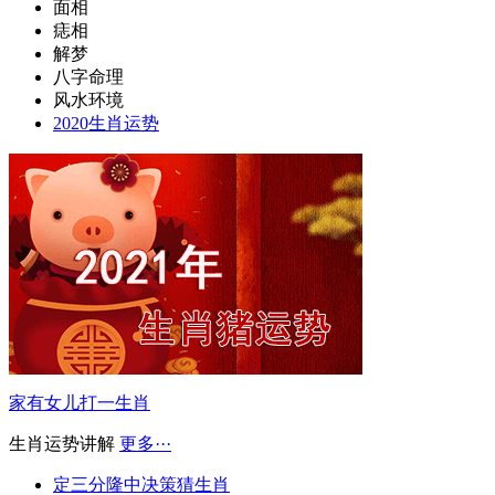
面相
痣相
解梦
八字命理
风水环境
2020生肖运势
家有女儿打一生肖
生肖运势讲解
更多···
定三分隆中决策猜生肖