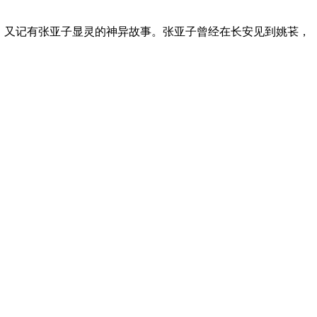
》又记有张亚子显灵的神异故事。张亚子曾经在长安见到姚苌，