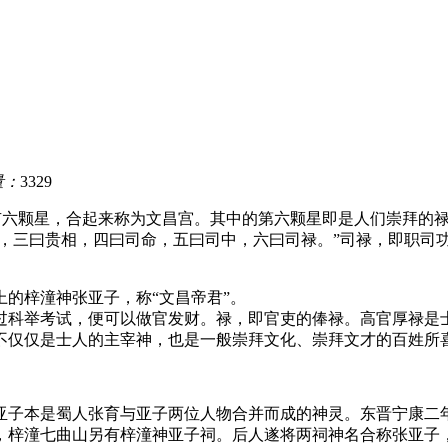
量：
3329
之上有六颗星，合起来称为文昌宫。其中的第六颗星即是人们崇拜的
将，三曰贵相，四曰司命，五曰司中，六曰司禄。”司禄，即职司
的梓潼神张亚子，称“文昌帝君”。
过科举考试，便可以做官发财。禄，即官吏的俸禄。高官厚禄是
不仅仅是士人的主宰神，也是一般崇拜文化、崇拜文才的百姓所
子本是蜀人张育与亚子两位人物合并而成的神灵。东晋宁康二年(
，梓潼七曲山另有梓潼神亚子祠。后人遂将两祠神名合称张亚子