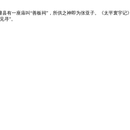
潼县有一座庙叫“善板祠”，所供之神即为张亚子。《太平寰宇记
见寻”。