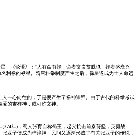
禄星。《论语》：“人有命有禄，命者富贵贫贱也，禄者盛衰兴
功名利禄的禄星。隋唐科举制度产生之后，禄星遂成为士人命运
士人一心向往的，于是便产生了禄神崇拜。由于古代的科举考试
喜爱的吉祥神，或可称文神。
374年)，蜀人张育自称蜀王，起义抗击前秦苻坚，英勇战
，张亚子便成为梓潼神。民间又逐渐形成了有关张亚子的传说，