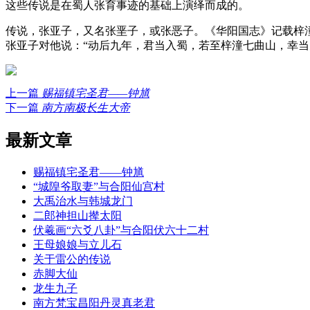
这些传说是在蜀人张育事迹的基础上演绎而成的。
传说，张亚子，又名张垩子，或张恶子。《华阳国志》记载梓
张亚子对他说：“动后九年，君当入蜀，若至梓潼七曲山，幸当
上一篇
赐福镇宅圣君——钟馗
下一篇
南方南极长生大帝
最新文章
赐福镇宅圣君——钟馗
“城隍爷取妻”与合阳仙宫村
大禹治水与韩城龙门
二郎神担山撵太阳
伏羲画“六爻八卦”与合阳伏六十二村
王母娘娘与立儿石
关于雷公的传说
赤脚大仙
龙生九子
南方梵宝昌阳丹灵真老君