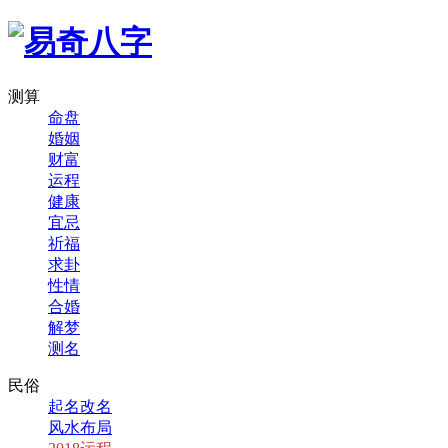
测算
命盘
婚姻
财富
运程
健康
宜忌
祈福
求卦
性情
合婚
解梦
测名
民俗
起名改名
风水布局