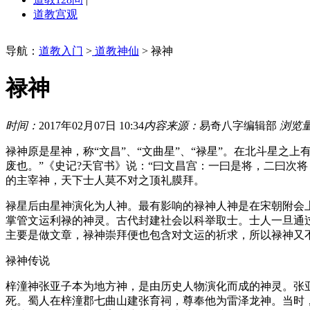
道教宫观
导航：
道教入门
>
道教神仙
> 禄神
禄神
时间：
2017年02月07日 10:34
内容来源：
易奇八字编辑部
浏览
禄神原是星神，称“文昌”、“文曲星”、“禄星”。在北斗星
废也。”《史记?天官书》说：“曰文昌宫：一曰是将，二曰次
的主宰神，天下士人莫不对之顶礼膜拜。
禄星后由星神演化为人神。最有影响的禄神人神是在宋朝附会上
掌管文运利禄的神灵。古代封建社会以科举取士。士人一旦通
主要是做文章，禄神崇拜便也包含对文运的祈求，所以禄神又
禄神传说
梓潼神张亚子本为地方神，是由历史人物演化而成的神灵。张亚
死。蜀人在梓潼郡七曲山建张育祠，尊奉他为雷泽龙神。当时