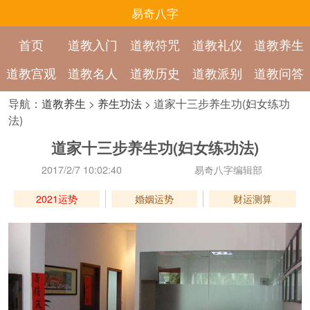
易奇八字
首页
道教入门
道教符咒
道教礼仪
道教养生
道教宫观
道教名人
道教历史
道教派别
道教问答
导航：
道教养生
>
养生功法
> 道家十三步养生功(妇女练功
法)
道家十三步养生功(妇女练功法)
2017/2/7 10:02:40
易奇八字编辑部
2021运势
婚姻运势
财运测算