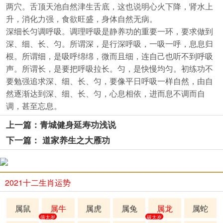
两穴。舌顶天池自然津生舌底，这也说明心火下降，肾水上
升，消化力强，食欲旺盛，身体自然无病。
深细长匀调呼吸。调理呼吸是静养功的重要一环，要求做到
深、细、长、匀。所谓深，是行深呼吸，一吸一呼，息息归
根。所谓细，是吸呼绵绵，微而且细，连自己也听不到呼吸
声。所谓长，是要把呼吸拉长。匀，是快慢均匀。初练功不
要勉强追求深、细、长、匀，要像平日呼吸一样自然，由自
然逐渐达到深、细、长、匀，心息相依，进而息不调而自
调，甚至忘息。
上一篇：青城健身延寿功浅说
下一篇： 道家养生之大雁功
2021十二生肖运势
属鼠
属牛
属虎
属兔
属龙
属蛇
值太岁
破太岁