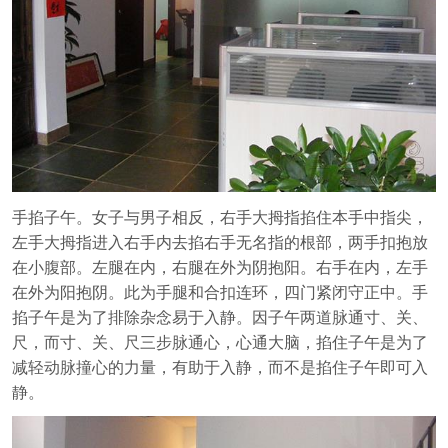
手掐子午。女子与男子相反，右手大拇指掐住本手中指尖，
左手大拇指进入右手内去掐右手无名指的根部，两手扣抱放
在小腹部。左腿在内，右腿在外为阴抱阳。右手在内，左手
在外为阳抱阴。此为手腿和合扣连环，四门紧闭守正中。手
掐子午是为了排除杂念易于入静。因子午两道脉通寸、关、
尺，而寸、关、尺三步脉通心，心通大脑，掐住子午是为了
减轻动脉撞心的力量，有助于入静，而不是掐住子午即可入
静。