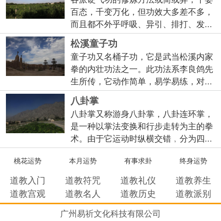
百态，千变万化，但功效大多差不多，
而且都不外乎呼吸、异引、排打、发...
松溪童子功
童子功又名桶子功，它是武当松溪内家
拳的内壮功法之一。此功法系李良鸽先
生所传，它动作简单，易学易练，对...
八卦掌
八卦掌又称游身八卦掌，八卦连环掌，
是一种以掌法变换和行步走转为主的拳
术。由于它运动时纵横交错﹐分为四...
桃花运势
本月运势
有事求卦
终身运势
道教入门
道教符咒
道教礼仪
道教养生
道教宫观
道教名人
道教历史
道教派别
广州易祈文化科技有限公司