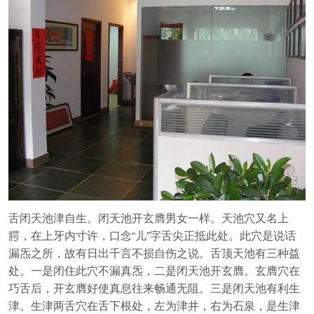
舌闭天池津自生。闭天池开玄膺男女一样。天池穴又名上
腭，在上牙内寸许，口念“儿”字舌尖正抵此处。此穴是说话
漏炁之所，故有日出千言不损自伤之说。舌顶天池有三种益
处。一是闭住此穴不漏真炁，二是闭天池开玄膺。玄膺穴在
巧舌后，开玄膺好使真息往来畅通无阻。三是闭天池有利生
津。生津两舌穴在舌下根处，左为津井，右为石泉，是生津