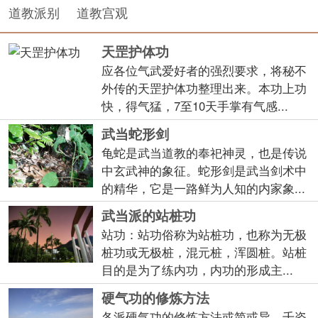
道教派别
道教宫观
天罡护体功
应各位气武爱好者的强烈要求，将秘不
外传的天罡护体功整理出来。本功上功
快，得气猛，7至10天手掌有气感...
武当蛇形剑
龟蛇是武当道教的奉祀神灵，也是传说
中玄武神的象征。蛇形剑是武当剑术中
的精华，它是一路鲜为人知的内家象...
武当派的站桩功
站功：站功俗称为站桩功，也称为无极
桩功或无极桩，混元桩，浑圆桩。站桩
目的是为了练内功，内功的形成主...
硬气功的修炼方法
各派硬气功的修炼方法或简或异，千姿