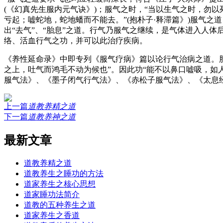
(《幻真先生服内元气诀》)；服气之时，“当以生气之时，勿以
亏起；嘘蛇地，蛇地蟠而不能去。”(抱朴子·释滞篇》)服气
出“去气”、“胎息”之道。行气乃服气之继续，是气体进入人体
络、活血行气之功，并可以此治疗疾病。
《养性延命录》中即专列《服气疗病》篇以论行气治病之道。
之上，吐气而鸿毛不动为候也”。因此功“能不以鼻口嘘吸，如
服气法》、《墨子闭气行气法》、《赤松子服气法》、《太息
上一篇
道教养精之道
下一篇
道教养神之道
最新文章
道教养精之道
道教养生之睡功的方法
道家养生之核心思想
道家睡功法简介
道教的五种养生之道
道家养生之香道