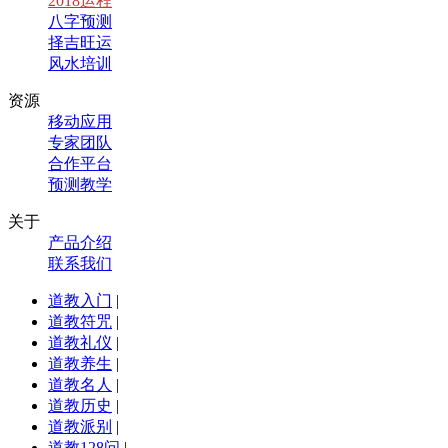
2018运程
八字预测
择吉旺运
风水培训
资源
移动应用
专家团队
合作平台
预测教学
关于
产品介绍
联系我们
道教入门
|
道教符咒
|
道教礼仪
|
道教养生
|
道教名人
|
道教历史
|
道教派别
|
道教128问
|