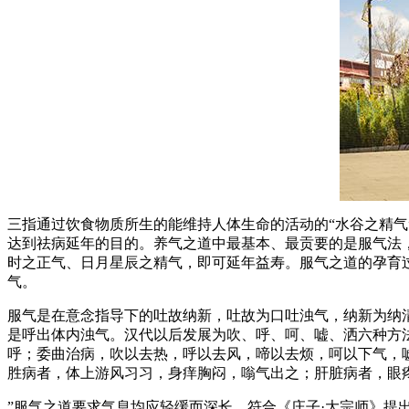
三指通过饮食物质所生的能维持人体生命的活动的“水谷之精气
达到祛病延年的目的。养气之道中最基本、最贡要的是服气法，是
时之正气、日月星辰之精气，即可延年益寿。服气之道的孕育过
气。
服气是在意念指导下的吐故纳新，吐故为口吐浊气，纳新为纳
是呼出体内浊气。汉代以后发展为吹、呼、呵、嘘、洒六种方法
呼；委曲治病，吹以去热，呼以去风，啼以去烦，呵以下气，
胜病者，体上游风习习，身痒胸闷，嗡气出之；肝脏病者，眼
”服气之道要求气息均应轻缓而深长，符合《庄子·大宗师》提