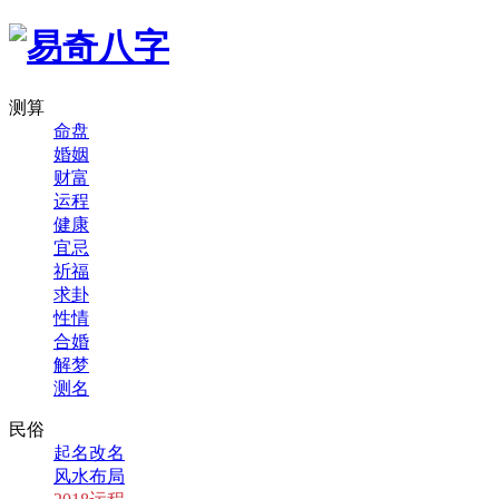
测算
命盘
婚姻
财富
运程
健康
宜忌
祈福
求卦
性情
合婚
解梦
测名
民俗
起名改名
风水布局