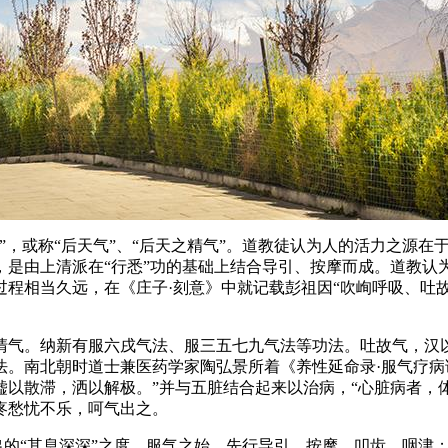
”，或称“后天气”、“后天之精气”。道教徒认为人的活力之源
由上清派在“行悉”功的基础上结合导引、按摩而成。道教认为，
程相当久远，在《庄子·刻意》中就记载彭祖因“吹峋呼吸、吐故纳
清气。纳新有服六戌气法、服三五七九气法等功法。吐故气，汉
。南北朝时道士兼医药学家陶弘景所着《养性延命录·服气疗病论
嘘以散滞，洒以解极。”并与五脏结合起来以治病，“心脏病者，
疼愁忧不乐，呵气出之。
出的“其息深深”之度。服气之始，先行导引、按摩、叩齿、咽津