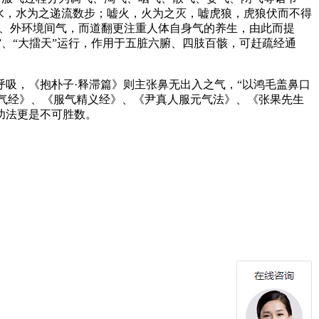
，嘘水，水为之递流数步；嘘火，火为之灭，嘘虎狼，虎狼伏而不得
内、外环境间气，而道翻更注重人体自身气的养生，由此而提
”、“大擂天”运行，作用于五脏六腑、四肢百骸，可赶疏经通
吸，《抱朴子·释滞篇》则主张鼻无出入之气，“以鸿毛盖鼻口
服气经》、《服气精义经》、《尹真人服元气法》、《张果先生
功法更是不可胜数。