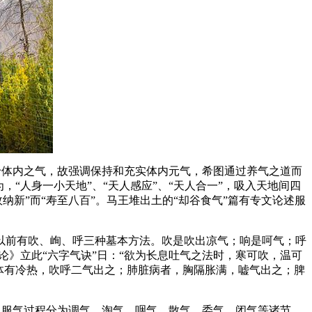
在于体内之气，故强调保持和充实体内元气，希图通过养气之道而
“人身一小天地”、“天人感应”、“天人合一”，吸入天地间四
新”而“寿至八百”。马王堆出土的“却谷食气”篇有专文论述服
以前有吹、峋、呼三种墓本方法。吹是吹出凉气；响是呵气；呼
》立此“六字气诀”日：“欲为长息吐气之法时，寒可吹，温可
体有冷热，吹呼二气出之；肺脏病者，胸隔胀满，嘘气出之；脾
；服气过程分为调气、淘气、咽气、散气、委气、闭气等诸节