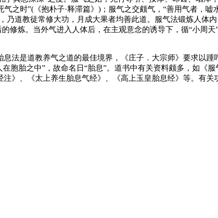
死气之时”(《抱朴子·释滞篇》)；服气之交颇气，“善用气者
之道，乃道教徒常修大功，月成大果者均善此道。服气法锻炼人体
后的修炼。当外气进入人体后，在主观意念的诱导下，循“小周天
胎息法是道教养气之道的最佳境界，《庄子．大宗师》要求以踵呼
人在胞胎之中”，故命名日“胎息”。道书中有关资料颇多，如《
经注》、《太上养生胎息气经》、《高上玉皇胎息经》等。有关