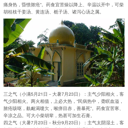
痛身热，昏愦脓疮”。药食宜苦燥以降上、辛温以开中，可柴
胡桂枝干姜汤、黄连汤、栀子汤、诸泻心汤之属。
三之气（小满5月21日－大暑7月23日）：主气少阳相火，客
气少阳相火。两火相值，上必大热，“民病热中，聋瞑血溢，
脓疮咳呕，鼽衄渴嚏欠，喉痹目赤，善暴死”。药食宜苦寒、
辛凉之品。可大小柴胡辈，热甚可加生石膏。
四之气（大暑7月23日－秋分9月23日）：主气太阴湿土，客