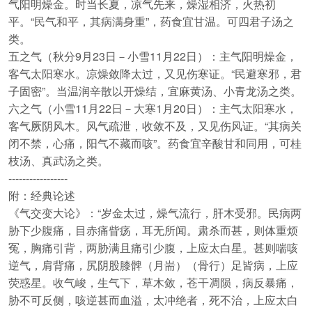
气阳明燥金。时当长夏，凉气先来，燥湿相济，火热初
平。“民气和平，其病满身重”，药食宜甘温。可四君子汤之
类。
五之气（秋分9月23日－小雪11月22日）：主气阳明燥金，
客气太阳寒水。凉燥敛降太过，又见伤寒证。“民避寒邪，君
子固密”。当温润辛散以开燥结，宜麻黄汤、小青龙汤之类。
六之气（小雪11月22日－大寒1月20日）：主气太阳寒水，
客气厥阴风木。风气疏泄，收敛不及，又见伤风证。“其病关
闭不禁，心痛，阳气不藏而咳”。药食宜辛酸甘和同用，可桂
枝汤、真武汤之类。
-----------------
附：经典论述
《气交变大论》：“岁金太过，燥气流行，肝木受邪。民病两
胁下少腹痛，目赤痛眥疡，耳无所闻。肃杀而甚，则体重烦
冤，胸痛引背，两胁满且痛引少腹，上应太白星。甚则喘咳
逆气，肩背痛，尻阴股膝髀（月耑）（骨行）足皆病，上应
荧惑星。收气峻，生气下，草木敛，苍干凋陨，病反暴痛，
胁不可反侧，咳逆甚而血溢，太冲绝者，死不治，上应太白