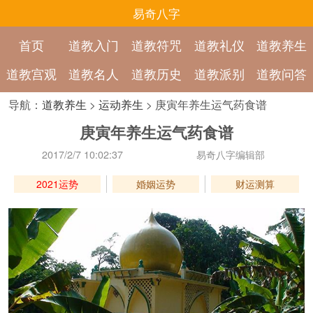
易奇八字
首页
道教入门
道教符咒
道教礼仪
道教养生
道教宫观
道教名人
道教历史
道教派别
道教问答
导航：
道教养生
>
运动养生
> 庚寅年养生运气药食谱
庚寅年养生运气药食谱
2017/2/7 10:02:37
易奇八字编辑部
2021运势
婚姻运势
财运测算