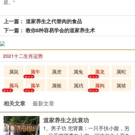
星。”
上一篇： 道家养生之代替肉的食品
下一篇： 教你8种容易学会的道家养生术
2021十二生肖运势
属鼠
属牛
属虎
属兔
属龙
属蛇
值太岁
破太岁
属马
属羊
属猴
属鸡
属狗
属猪
害太岁
冲太岁
刑太岁
最新文章
相关文章
道家养生之抗衰功
1、男子功 兜肾囊：一只手扶小腹，另