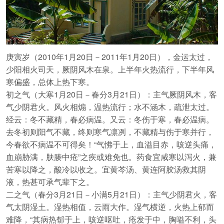
庚寅岁（2010年1月20日－2011年1月20日），金运太过，
少阳相火司天，厥阴风木在泉。上半年火热流行，下半年风
寒偏盛，总体上热下寒。
初之气（大寒1月20日－春分3月21日）：主气厥阴风木，客
气少阴君火。风火相煽，温热流行；水不涵木，疏泄太过。
经云：冬不藏精，春必病温。又云：冬伤于寒，春必温病。
去冬初则阳气不藏，终则寒气凛冽，不藏精与伤于寒并行，
今春欲不病温不可得矣！“气怫于上，血溢目赤，咳逆头痛，
血崩胁满，肤腠中疮”之疾或难免也。药食宜咸寒以泻火，兼
苦寒以降之，酸冷以收之。宜黄芩汤、黄连阿胶汤救其阴
液，热甚可承气辈下之。
二之气（春分3月21日－小满5月21日）：主气少阴君火，客
气太阴湿土。湿热相值，云雨大作。湿气横逆，火热上郁而
难降，“其病热郁于上，咳逆呕吐，疮发于中，胸嗌不利，头