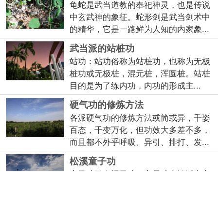
龟蛇是武当道教的奉祀神灵，也是传说
中玄武神的象征。蛇形剑是武当剑术中
的精华，它是一路鲜为人知的内家象...
武当派的站桩功
站功：站功俗称为站桩功，也称为无极
桩功或无极桩，混元桩，浑圆桩。站桩
目的是为了练内功，内功的形成主...
硬气功的修炼方法
各派硬气功的修炼方法或简或异，千姿
百态，千变万化，但功效大多差不多，
而且都不外乎呼吸、异引、排打、发...
松溪童子功
童子功又名桶子功，它是武当松溪内家
拳的内壮功法之一。此功法系李良鸽先
生所传，它动作简单，易学易练，对...
八卦掌