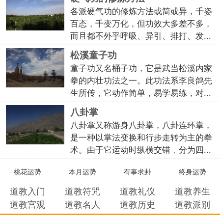
各派硬气功的修炼方法或简或异，千姿
百态，千变万化，但功效大多差不多，
而且都不外乎呼吸、异引、排打、发...
松溪童子功
童子功又名桶子功，它是武当松溪内家
拳的内壮功法之一。此功法系李良鸽先
生所传，它动作简单，易学易练，对...
八卦掌
八卦掌又称游身八卦掌，八卦连环掌，
是一种以掌法变换和行步走转为主的拳
术。由于它运动时纵横交错﹐分为四...
桃花运势
本月运势
有事求卦
终身运势
道教入门
道教符咒
道教礼仪
道教养生
道教宫观
道教名人
道教历史
道教派别