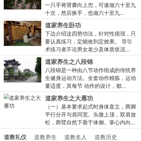
一只手将肾囊向上兜，可速做六十至九
十次，然后换手，也做六十至九...
道家养生卧功
下边介绍这四势功法，针对性很强，只
要认真练习，定能收到定效果。 导引
术练习者不论男女老少及体质状况...
道家养生之八段锦
八段锦是一种由八节动作组成的传统养
生健身运动方法。全套动作精炼，运动
量适度，其每节 动作的设计，都...
道家养生之大雁功
（一）基本要求起式时身体直立，两脚
平行分开与肩同宽。头微上顶，双肩放
松，两臂自然下垂于体侧。掌心内向...
道教养生
道教名人
道教历史
道教礼仪