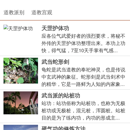
道教派别
道教宫观
天罡护体功
应各位气武爱好者的强烈要求，将秘不
外传的天罡护体功整理出来。本功上功
快，得气猛，7至10天手掌有气感...
武当蛇形剑
龟蛇是武当道教的奉祀神灵，也是传说
中玄武神的象征。蛇形剑是武当剑术中
的精华，它是一路鲜为人知的内家象...
武当派的站桩功
站功：站功俗称为站桩功，也称为无极
桩功或无极桩，混元桩，浑圆桩。站桩
目的是为了练内功，内功的形成主...
硬气功的修炼方法