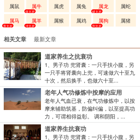
属鼠
属牛
属虎
属兔
属龙
属蛇
值太岁
破太岁
属马
属羊
属猴
属鸡
属狗
属猪
害太岁
冲太岁
刑太岁
最新文章
相关文章
道家养生之抗衰功
1、男子功 兜肾囊：一只手扶小腹，另
一只手将肾囊向上兜，可速做六十至九
十次，然后换手，也做六十至...
老年人气功修炼中按摩的应用
老年人气血已衰，在气功修炼中，以按
摩来辅助筑基，防偏纠偏，以至提高功
力，可谓相得益彰。 调和阴阳，...
道家养生抗衰功
1、男子功 兜肾囊：一只手扶小腹，另