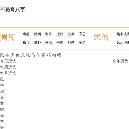
命盘
婚姻
财富
运程
健康
宜忌
起名改
测算
民俗
祈福
求卦
性情
合婚
解梦
测名
风水培
鼠
牛
虎
兔
龙
蛇
马
羊
猴
鸡
狗
猪
今日运势
今年运势
每周运势
每月运势
鼠
牛
虎
兔
龙
蛇
马
羊
猴