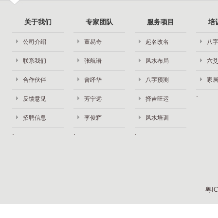
关于我们
专家团队
服务项目
培
公司介绍
董易奇
起名改名
八
联系我们
张航语
风水布局
六
合作伙伴
曾绎华
八字预测
家
反馈意见
芳宁远
择吉旺运
招聘信息
李俊辉
风水培训
粤IC