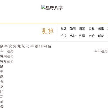
命盘
婚姻
财富
运程
健康
测算
祈福
求卦
性情
合婚
解梦
鼠
牛
虎
兔
龙
蛇
马
羊
猴
鸡
狗
猪
今日运势
今年运势
每周运势
每月运势
鼠
牛
虎
兔
龙
蛇
马
羊
猴