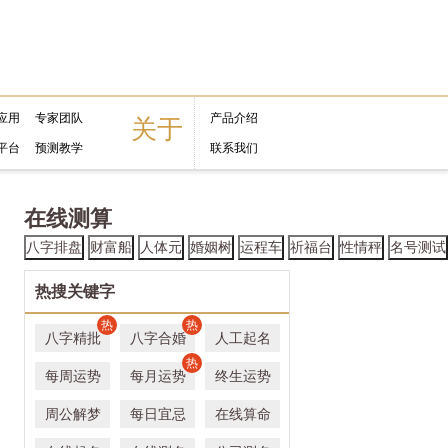
应用
专家团队
产品介绍
关于
平台
预测教学
联系我们
在线测算
八字排盘
财富船
人体元
婚姻树
运程车
祈福台
性情秤
名号测试
热搜关键字
热
热
八字精批
八字合婚
人工起名
热
每周运势
每月运势
终生运势
周公解梦
每日宜忌
在线算命