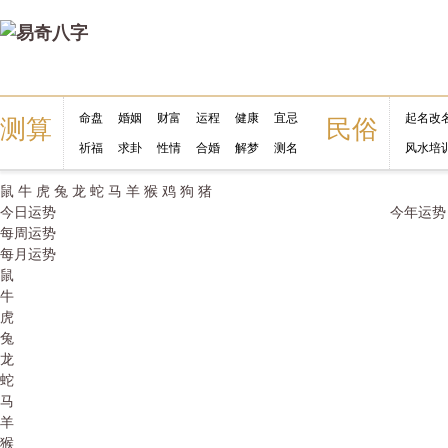
命盘
婚姻
财富
运程
健康
宜忌
起名改
测算
民俗
祈福
求卦
性情
合婚
解梦
测名
风水培
鼠
牛
虎
兔
龙
蛇
马
羊
猴
鸡
狗
猪
今日运势
今年运势
每周运势
每月运势
鼠
牛
虎
兔
龙
蛇
马
羊
猴