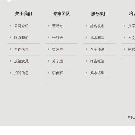
关于我们
专家团队
服务项目
培
公司介绍
董易奇
起名改名
八
联系我们
张航语
风水布局
六
合作伙伴
曾绎华
八字预测
家
反馈意见
芳宁远
择吉旺运
招聘信息
李俊辉
风水培训
粤IC