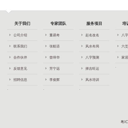
关于我们
专家团队
服务项目
培
公司介绍
董易奇
起名改名
八
联系我们
张航语
风水布局
六
合作伙伴
曾绎华
八字预测
家
反馈意见
芳宁远
择吉旺运
招聘信息
李俊辉
风水培训
粤IC