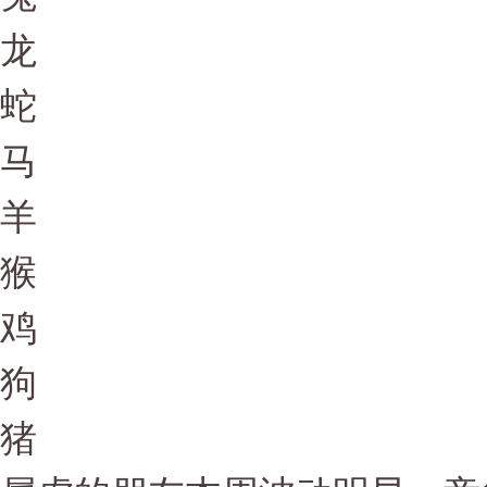
龙
蛇
马
羊
猴
鸡
狗
猪