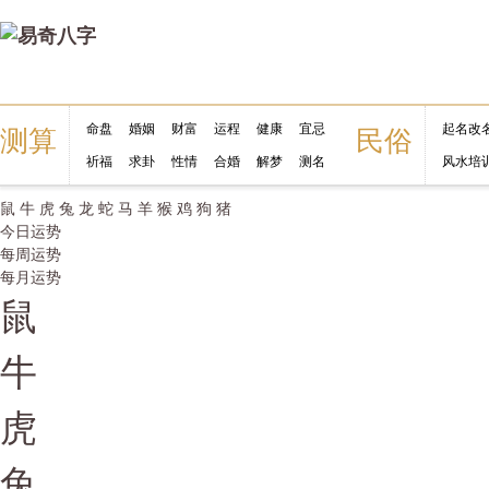
命盘
婚姻
财富
运程
健康
宜忌
起名改
测算
民俗
祈福
求卦
性情
合婚
解梦
测名
风水培
鼠
牛
虎
兔
龙
蛇
马
羊
猴
鸡
狗
猪
今日运势
每周运势
每月运势
鼠
牛
虎
兔