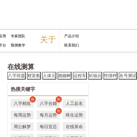
应用
专家团队
产品介绍
关于
平台
预测教学
联系我们
在线测算
八字排盘
财富船
人体元
婚姻树
运程车
祈福台
性情秤
名号测试
热搜关键字
热
热
八字精批
八字合婚
人工起名
热
每周运势
每月运势
终生运势
周公解梦
每日宜忌
在线算命