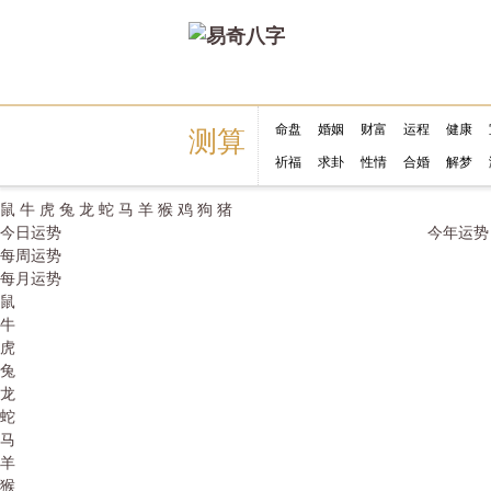
命盘
婚姻
财富
运程
健康
测算
祈福
求卦
性情
合婚
解梦
鼠
牛
虎
兔
龙
蛇
马
羊
猴
鸡
狗
猪
今日运势
今年运势
每周运势
每月运势
鼠
牛
虎
兔
龙
蛇
马
羊
猴