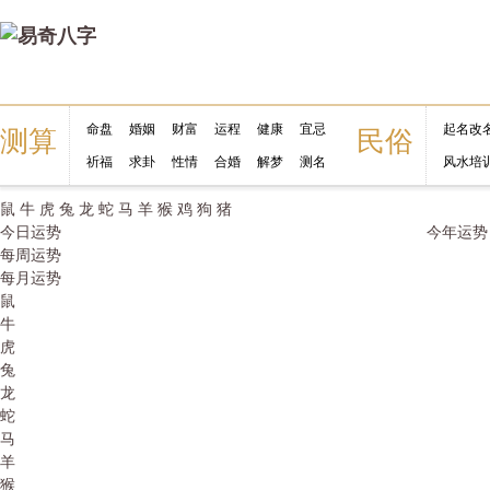
命盘
婚姻
财富
运程
健康
宜忌
起名改
测算
民俗
祈福
求卦
性情
合婚
解梦
测名
风水培
鼠
牛
虎
兔
龙
蛇
马
羊
猴
鸡
狗
猪
今日运势
今年运势
每周运势
每月运势
鼠
牛
虎
兔
龙
蛇
马
羊
猴