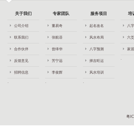
关于我们
专家团队
服务项目
培
公司介绍
董易奇
起名改名
八
联系我们
张航语
风水布局
六
合作伙伴
曾绎华
八字预测
家
反馈意见
芳宁远
择吉旺运
招聘信息
李俊辉
风水培训
粤IC