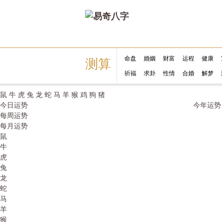
命盘
婚姻
财富
运程
健康
测算
祈福
求卦
性情
合婚
解梦
鼠
牛
虎
兔
龙
蛇
马
羊
猴
鸡
狗
猪
今日运势
今年运势
每周运势
每月运势
鼠
牛
虎
兔
龙
蛇
马
羊
猴