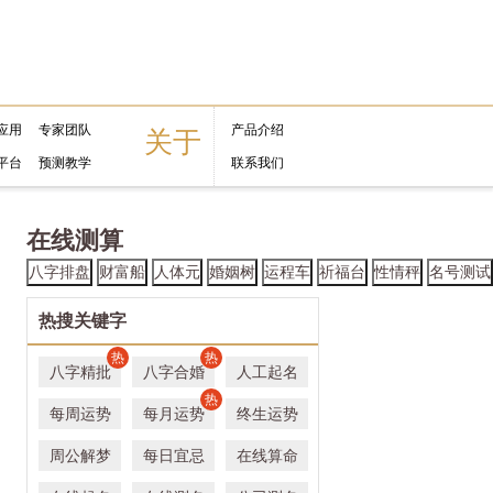
应用
专家团队
产品介绍
关于
平台
预测教学
联系我们
在线测算
八字排盘
财富船
人体元
婚姻树
运程车
祈福台
性情秤
名号测试
热搜关键字
热
热
八字精批
八字合婚
人工起名
热
每周运势
每月运势
终生运势
周公解梦
每日宜忌
在线算命