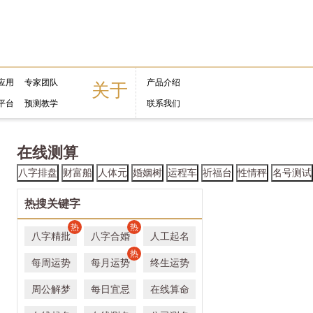
应用
专家团队
产品介绍
关于
平台
预测教学
联系我们
在线测算
八字排盘
财富船
人体元
婚姻树
运程车
祈福台
性情秤
名号测试
热搜关键字
热
热
八字精批
八字合婚
人工起名
热
每周运势
每月运势
终生运势
周公解梦
每日宜忌
在线算命