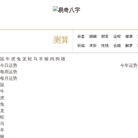
命盘
婚姻
财富
运程
健康
测算
祈福
求卦
性情
合婚
解梦
鼠
牛
虎
兔
龙
蛇
马
羊
猴
鸡
狗
猪
今日运势
今年运势
每周运势
每月运势
鼠
牛
虎
兔
龙
蛇
马
羊
猴