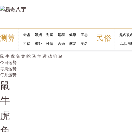
命盘
婚姻
财富
运程
健康
宜忌
起名改
测算
民俗
祈福
求卦
性情
合婚
解梦
测名
风水培
鼠
牛
虎
兔
龙
蛇
马
羊
猴
鸡
狗
猪
今日运势
每周运势
每月运势
鼠
牛
虎
兔