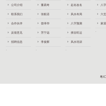
公司介绍
董易奇
起名改名
八
联系我们
张航语
风水布局
六
合作伙伴
曾绎华
八字预测
家
反馈意见
芳宁远
择吉旺运
招聘信息
李俊辉
风水培训
粤IC