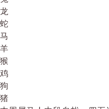
龙
蛇
马
羊
猴
鸡
狗
猪