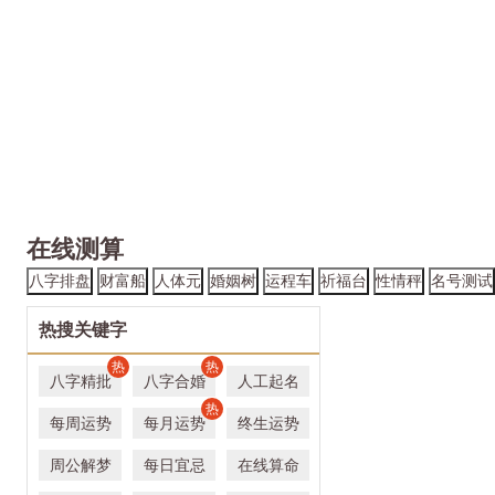
在线测算
八字排盘
财富船
人体元
婚姻树
运程车
祈福台
性情秤
名号测试
热搜关键字
热
热
八字精批
八字合婚
人工起名
热
每周运势
每月运势
终生运势
周公解梦
每日宜忌
在线算命