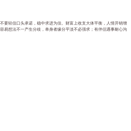
不要轻信口头承诺，稳中求进为佳。财富上收支大体平衡，人情开销增
容易想法不一产生分歧，单身者缘分平淡不必强求；有伴侣遇事耐心沟