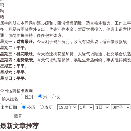
鸡
狗
猪
属牛的朋友本周局势逐步缓和，阻滞慢慢消散，适合稳步蓄力。工作上事
多，容易有零散意外支出，优先守住本金，暂缓大额投入。健康上留意脾
通，切勿固执僵持，多多包容体谅。
星期
一
：财富最旺。
今天利于资产沉淀，收入有望落袋，适宜催收款项、
星期二：平平。
星期
三
：桃花最旺。
今天恰逢桃花星加持，人缘气场顺遂，社交场合机遇
星期
四
：走势最衰。
今天气场动荡起伏，易滋生矛盾纠纷，事务阻碍频
星期五：平平。
星期六：平平。
星期日：平平。
今日运势精准查询
性别：
男
女
出生日期：
公历
农历
最新文章推荐