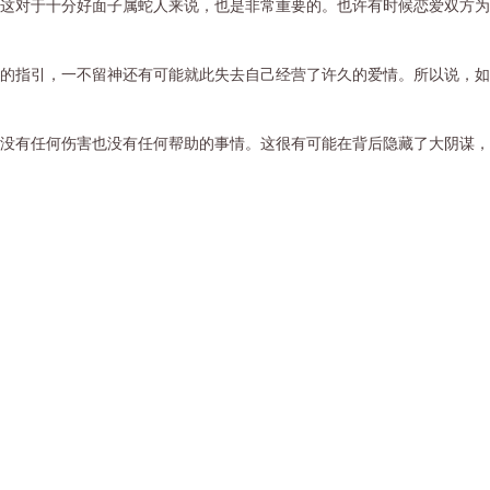
这对于十分好面子属蛇人来说，也是非常重要的。也许有时候恋爱双方为
的指引，一不留神还有可能就此失去自己经营了许久的爱情。所以说，如
没有任何伤害也没有任何帮助的事情。这很有可能在背后隐藏了大阴谋，