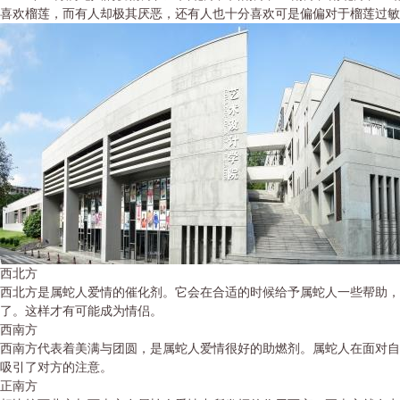
喜欢榴莲，而有人却极其厌恶，还有人也十分喜欢可是偏偏对于榴莲过敏
西北方
西北方是属蛇人爱情的催化剂。它会在合适的时候给予属蛇人一些帮助，
了。这样才有可能成为情侣。
西南方
西南方代表着美满与团圆，是属蛇人爱情很好的助燃剂。属蛇人在面对自
吸引了对方的注意。
正南方