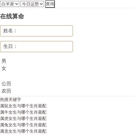
在线算命
姓名：
生日：
男
女
公历
农历
热搜关键字
属鼠女生与哪个生肖最配
属牛女生与哪个生肖最配
属虎女生与哪个生肖最配
属兔女生与哪个生肖最配
属龙女生与哪个生肖最配