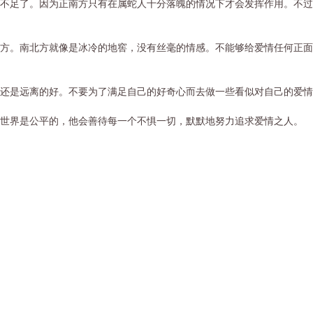
不足了。因为正南方只有在属蛇人十分落魄的情况下才会发挥作用。不过
方。南北方就像是冰冷的地窖，没有丝毫的情感。不能够给爱情任何正面
还是远离的好。不要为了满足自己的好奇心而去做一些看似对自己的爱情
世界是公平的，他会善待每一个不惧一切，默默地努力追求爱情之人。