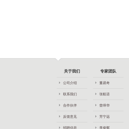
关于我们
专家团队
公司介绍
董易奇
联系我们
张航语
合作伙伴
曾绎华
反馈意见
芳宁远
招聘信息
李俊辉