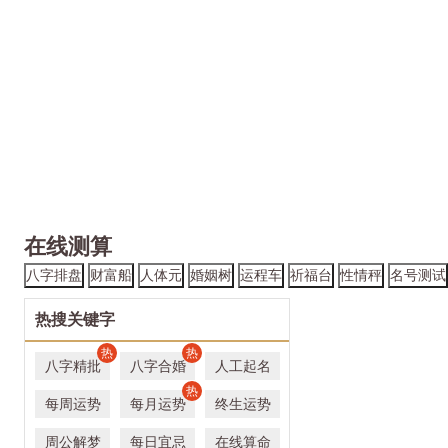
在线测算
八字排盘
财富船
人体元
婚姻树
运程车
祈福台
性情秤
名号测试
热搜关键字
热
热
八字精批
八字合婚
人工起名
热
每周运势
每月运势
终生运势
周公解梦
每日宜忌
在线算命