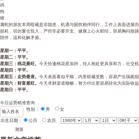
鸡
狗
猪
属蛇的朋友本周暗藏是非隐患，机遇与困扰相伴同行。工作上表面进展尚
损耗，切勿重仓投入，严控非必要开支。健康上心火郁结，容易胸闷烦躁
陪伴，温和化解矛盾。
星期一：平平。
星期二：平平。
星期三：桃花最旺。
今天恰逢桃花星加持，待人相处更具亲和力，社交
星期四：平平。
星期五：走势最衰。
今天表面看似平顺，内里暗藏变数，容易产生隔阂损
星期六：财富最旺。
今天求财渠道顺畅，努力付出更容易转化为实际收益
星期日：平平。
今日运势精准查询
性别：
男
女
出生日期：
公历
农历