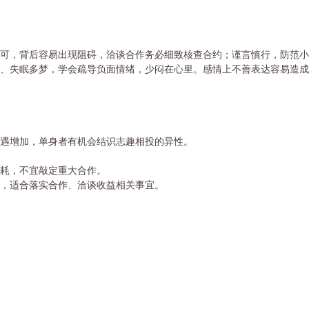
可，背后容易出现阻碍，洽谈合作务必细致核查合约；谨言慎行，防范小
、失眠多梦，学会疏导负面情绪，少闷在心里。感情上不善表达容易造成
机遇增加，单身者有机会结识志趣相投的异性。
耗，不宜敲定重大合作。
，适合落实合作、洽谈收益相关事宜。