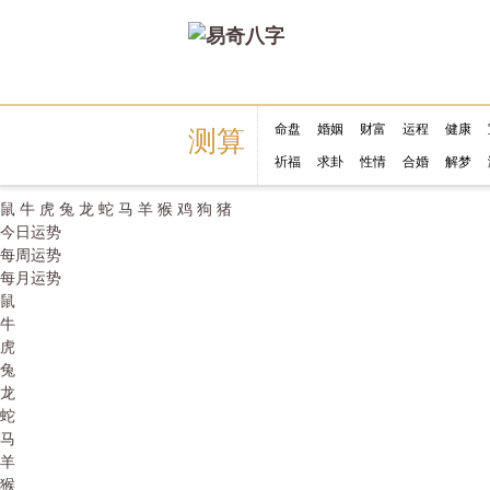
命盘
婚姻
财富
运程
健康
测算
祈福
求卦
性情
合婚
解梦
鼠
牛
虎
兔
龙
蛇
马
羊
猴
鸡
狗
猪
今日运势
每周运势
每月运势
鼠
牛
虎
兔
龙
蛇
马
羊
猴