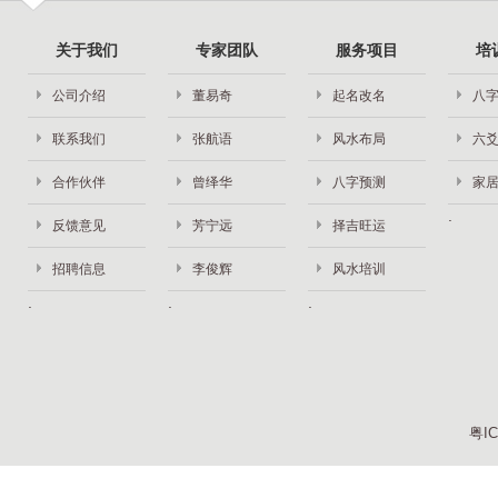
关于我们
专家团队
服务项目
培
公司介绍
董易奇
起名改名
八
联系我们
张航语
风水布局
六
合作伙伴
曾绎华
八字预测
家
反馈意见
芳宁远
择吉旺运
招聘信息
李俊辉
风水培训
粤IC