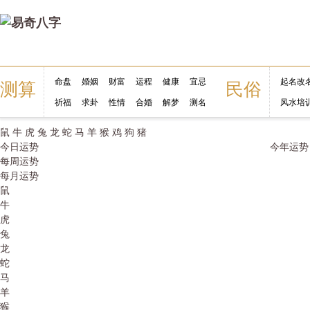
命盘
婚姻
财富
运程
健康
宜忌
起名改
测算
民俗
祈福
求卦
性情
合婚
解梦
测名
风水培
鼠
牛
虎
兔
龙
蛇
马
羊
猴
鸡
狗
猪
今日运势
今年运势
每周运势
每月运势
鼠
牛
虎
兔
龙
蛇
马
羊
猴