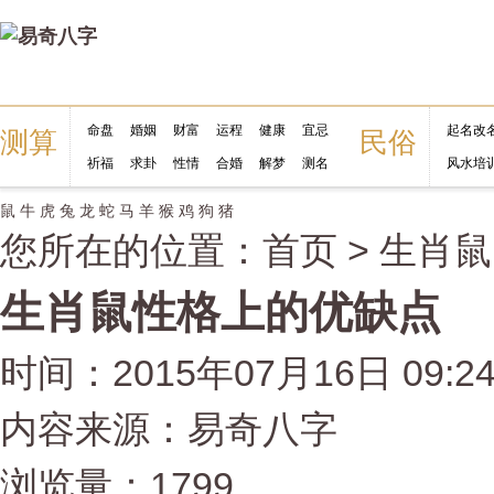
命盘
婚姻
财富
运程
健康
宜忌
起名改
测算
民俗
祈福
求卦
性情
合婚
解梦
测名
风水培
鼠
牛
虎
兔
龙
蛇
马
羊
猴
鸡
狗
猪
您所在的位置：
首页
>
生肖鼠
生肖鼠性格上的优缺点
时间：2015年07月16日 09:2
内容来源：易奇八字
浏览量：1799