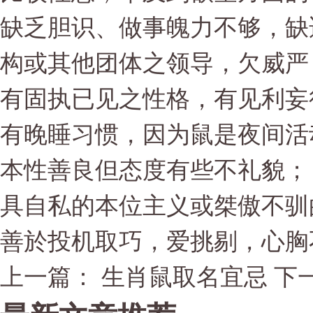
缺乏胆识、做事魄力不够，缺
构或其他团体之领导，欠威严
有固执已见之性格，有见利妄
有晚睡习惯，因为鼠是夜间活
本性善良但态度有些不礼貌；
具自私的本位主义或桀傲不驯
善於投机取巧，爱挑剔，心胸
上一篇： 生肖鼠取名宜忌
下