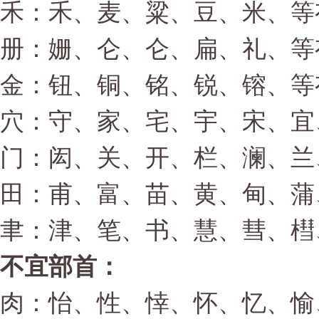
禾：禾、麦、粱、豆、米、等有
册：姗、仑、仑、扁、礼、等有
金：钮、铜、铭、锐、镕、等有
穴：守、家、宅、宇、宋、宜
门：闳、关、开、栏、澜、兰
田：甫、富、苗、黄、甸、蒲
聿：津、笔、书、慧、彗、槥
不宜部首：
肉：怡、性、悻、怀、忆、愉