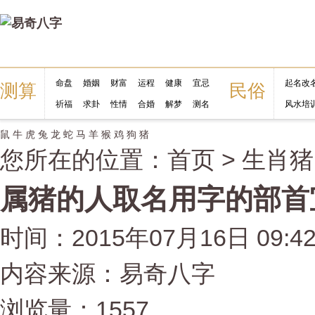
命盘
婚姻
财富
运程
健康
宜忌
起名改
测算
民俗
祈福
求卦
性情
合婚
解梦
测名
风水培
鼠
牛
虎
兔
龙
蛇
马
羊
猴
鸡
狗
猪
您所在的位置：
首页
>
生肖猪
属猪的人取名用字的部首
时间：2015年07月16日 09:4
内容来源：易奇八字
浏览量：1557