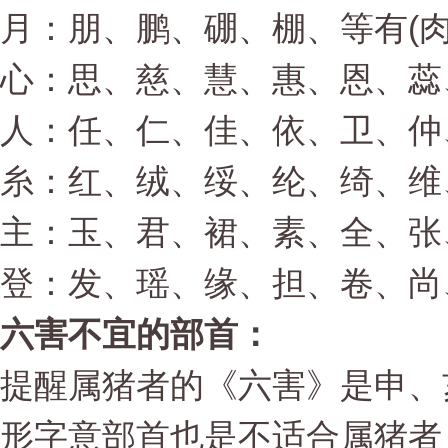
月：朋、鹏、硼、棚、等有(肉
心：思、慈、慧、惠、恩、蕊
人：任、仁、佳、依、卫、仲
糸：红、绒、绥、纶、绮、维
主：玉、君、裙、素、全、张
登：发、瑶、缘、担、卷、尚
六害不宜的部首：
提醒属猪者的《六害》是申、
形字意部首也是不适合属猪者