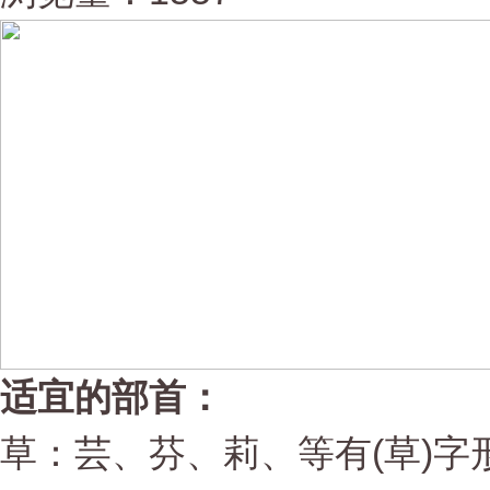
适宜的部首：
草：芸、芬、莉、等有(草)字