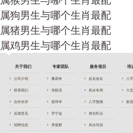
属猴男生与哪个生肖最配
属狗男生与哪个生肖最配
属猪男生与哪个生肖最配
属鸡男生与哪个生肖最配
关于我们
专家团队
服务项目
培
公司介绍
董易奇
起名改名
八
联系我们
张航语
风水布局
六
合作伙伴
曾绎华
八字预测
家
反馈意见
芳宁远
择吉旺运
招聘信息
李俊辉
风水培训