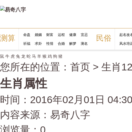
命盘
婚姻
财富
运程
健康
宜忌
起名改
测算
民俗
祈福
求卦
性情
合婚
解梦
测名
风水培
鼠
牛
虎
兔
龙
蛇
马
羊
猴
鸡
狗
猪
您所在的位置：
首页
>
生肖1
生肖属性
时间：2016年02月01日 04:3
内容来源：易奇八字
浏览量：0