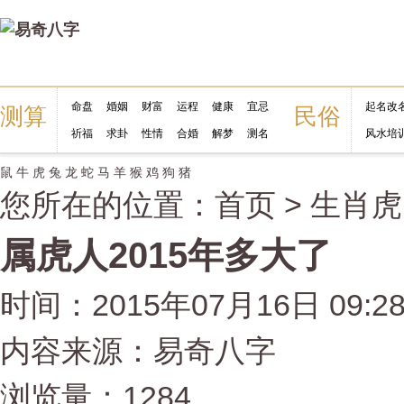
命盘
婚姻
财富
运程
健康
宜忌
起名改
测算
民俗
祈福
求卦
性情
合婚
解梦
测名
风水培
鼠
牛
虎
兔
龙
蛇
马
羊
猴
鸡
狗
猪
您所在的位置：
首页
>
生肖虎
属虎人2015年多大了
时间：2015年07月16日 09:2
内容来源：易奇八字
浏览量：1284