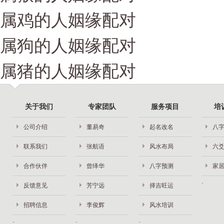
属鸡的人姻缘配对
属狗的人姻缘配对
属猪的人姻缘配对
关于我们
专家团队
服务项目
培
公司介绍
董易奇
起名改名
八
联系我们
张航语
风水布局
六
合作伙伴
曾绎华
八字预测
家
反馈意见
芳宁远
择吉旺运
招聘信息
李俊辉
风水培训