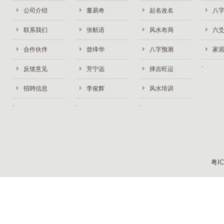
公司介绍
董易奇
起名改名
八
联系我们
张航语
风水布局
六
合作伙伴
曾绎华
八字预测
家
反馈意见
芳宁远
择吉旺运
招聘信息
李俊辉
风水培训
粤IC