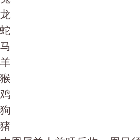
龙
蛇
马
羊
猴
鸡
狗
猪