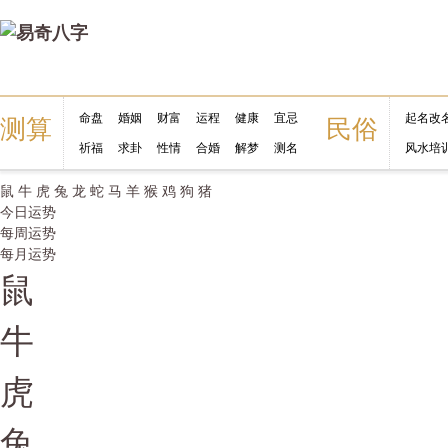
命盘
婚姻
财富
运程
健康
宜忌
起名改
测算
民俗
祈福
求卦
性情
合婚
解梦
测名
风水培
鼠
牛
虎
兔
龙
蛇
马
羊
猴
鸡
狗
猪
今日运势
每周运势
每月运势
鼠
牛
虎
兔