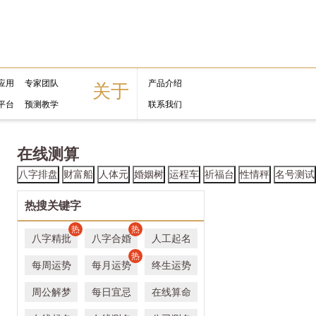
应用
专家团队
产品介绍
关于
平台
预测教学
联系我们
在线测算
八字排盘
财富船
人体元
婚姻树
运程车
祈福台
性情秤
名号测试
热搜关键字
热
热
八字精批
八字合婚
人工起名
热
每周运势
每月运势
终生运势
周公解梦
每日宜忌
在线算命