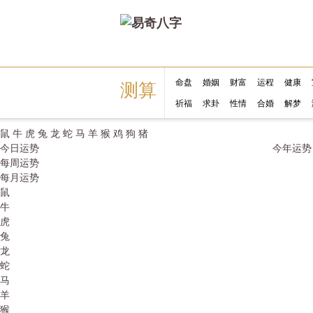
命盘
婚姻
财富
运程
健康
测算
祈福
求卦
性情
合婚
解梦
鼠
牛
虎
兔
龙
蛇
马
羊
猴
鸡
狗
猪
今日运势
今年运势
每周运势
每月运势
鼠
牛
虎
兔
龙
蛇
马
羊
猴