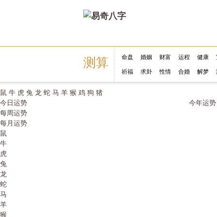
命盘
婚姻
财富
运程
健康
测算
祈福
求卦
性情
合婚
解梦
鼠
牛
虎
兔
龙
蛇
马
羊
猴
鸡
狗
猪
今日运势
今年运势
每周运势
每月运势
鼠
牛
虎
兔
龙
蛇
马
羊
猴