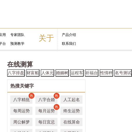
应用
专家团队
产品介绍
关于
平台
预测教学
联系我们
在线测算
八字排盘
财富船
人体元
婚姻树
运程车
祈福台
性情秤
名号测试
热搜关键字
热
热
八字精批
八字合婚
人工起名
热
每周运势
每月运势
终生运势
周公解梦
每日宜忌
在线算命