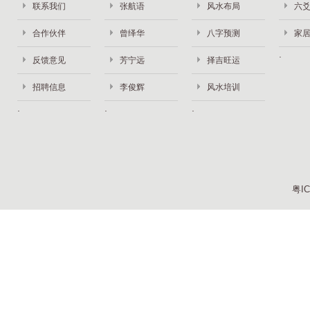
联系我们
张航语
风水布局
六
合作伙伴
曾绎华
八字预测
家
反馈意见
芳宁远
择吉旺运
招聘信息
李俊辉
风水培训
粤IC