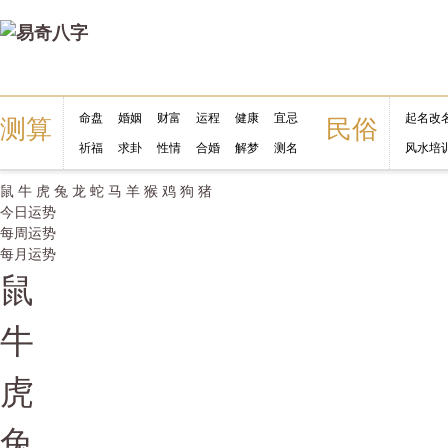
命盘
婚姻
财富
运程
健康
宜忌
起名改
测算
民俗
祈福
求卦
性情
合婚
解梦
测名
风水培
鼠
牛
虎
兔
龙
蛇
马
羊
猴
鸡
狗
猪
今日运势
每周运势
每月运势
鼠
牛
虎
兔