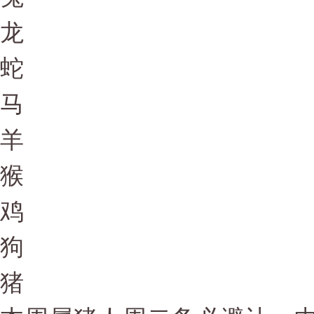
龙
蛇
马
羊
猴
鸡
狗
猪