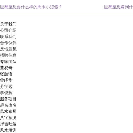
巨蟹座想要什么样的周末小短假？
巨蟹座想嫁到什
关于我们
公司介绍
联系我们
合作伙伴
反馈意见
招聘信息
专家团队
董易奇
张航语
曾绎华
芳宁远
李俊辉
服务项目
起名改名
风水布局
八字预测
择吉旺运
风水培训