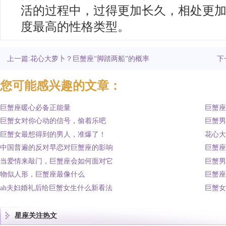
活的过程中，过得更加长久，相处更
度最高的性格类型。
上一篇:花心大萝卜？巨蟹座“脚踏两船”的概率
下
您可能感兴趣的文章：
巨蟹座暖心必备正能量
巨蟹座
巨蟹女对你心动的信号，偷着乐吧
巨蟹男
巨蟹女最想得到的男人，准爆了！
花心大
中国普遍的反对早恋对巨蟹座的影响
巨蟹座
当爱情来敲门，巨蟹座会如何面对它
巨蟹男
物似人形，巨蟹座最像什么
巨蟹座
ah夫妇婚礼后给巨蟹女生什么新看法
巨蟹女
星座关注热文