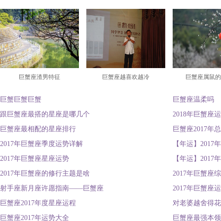
巨蟹座渣男特征
巨蟹座越喜欢越冷
巨蟹座属鼠的
巨蟹巨蟹巨蟹
巨蟹座温柔吗
跟巨蟹座最搭的星座是哪几个
2018年巨蟹座
巨蟹座最相配的星座排行
巨蟹座2017年
2017年巨蟹座季度运势详解
【年运】2017
2017年巨蟹座星座运势
【年运】2017
2017年巨蟹座的修行主题是啥
2017年巨蟹座
射手座新月座许愿指南——巨蟹座
2017年巨蟹座
巨蟹座2017年度星座运程
对老婆越舍得花
巨蟹座2017年运势大全
巨蟹座最强本领