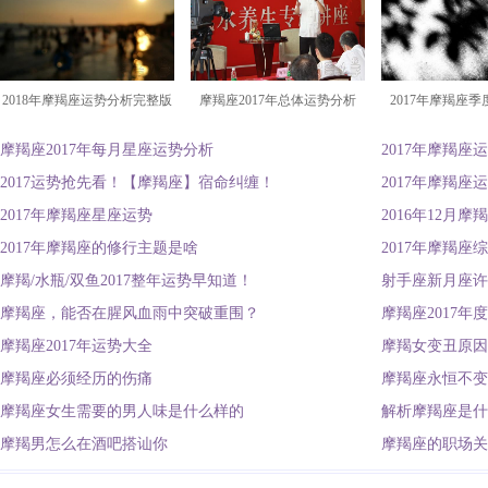
2018年摩羯座运势分析完整版
摩羯座2017年总体运势分析
2017年摩羯座
摩羯座2017年每月星座运势分析
2017年摩羯座
2017运势抢先看！【摩羯座】宿命纠缠！
2017年摩羯座
2017年摩羯座星座运势
2016年12月
2017年摩羯座的修行主题是啥
2017年摩羯座
摩羯/水瓶/双鱼2017整年运势早知道！
射手座新月座许
摩羯座，能否在腥风血雨中突破重围？
摩羯座2017年
摩羯座2017年运势大全
摩羯女变丑原因
摩羯座必须经历的伤痛
摩羯座永恒不变
摩羯座女生需要的男人味是什么样的
解析摩羯座是什
摩羯男怎么在酒吧搭讪你
摩羯座的职场关