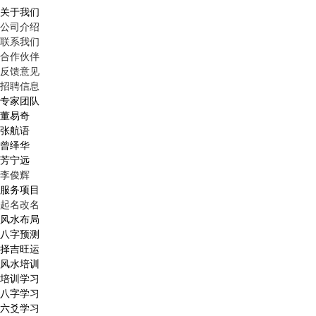
关于我们
公司介绍
联系我们
合作伙伴
反馈意见
招聘信息
专家团队
董易奇
张航语
曾绎华
芳宁远
李俊辉
服务项目
起名改名
风水布局
八字预测
择吉旺运
风水培训
培训学习
八字学习
六爻学习