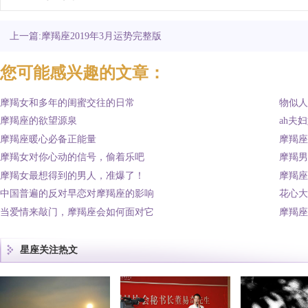
上一篇:摩羯座2019年3月运势完整版
您可能感兴趣的文章：
摩羯女和多年的闺蜜交往的日常
物似人
摩羯座的欲望源泉
ah夫
摩羯座暖心必备正能量
摩羯座
摩羯女对你心动的信号，偷着乐吧
摩羯男
摩羯女最想得到的男人，准爆了！
摩羯座
中国普遍的反对早恋对摩羯座的影响
花心大
当爱情来敲门，摩羯座会如何面对它
摩羯座
星座关注热文