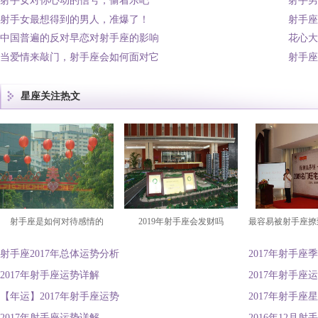
射手女对你心动的信号，偷着乐吧
射手男
射手女最想得到的男人，准爆了！
射手座
中国普遍的反对早恋对射手座的影响
花心大
当爱情来敲门，射手座会如何面对它
射手座
星座关注热文
射手座是如何对待感情的
2019年射手座会发财吗
最容易被射手座撩
射手座2017年总体运势分析
2017年射手座
2017年射手座运势详解
2017年射手座
【年运】2017年射手座运势
2017年射手座
2017年射手座运势详解
2016年12月