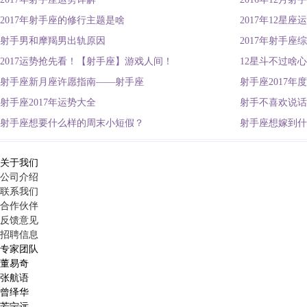
2017年射手座的修行主题是啥
2017年12星
射手男和摩羯男出轨原因
2017年射手座
2017运势抢先看！【射手座】游戏人间！
12星斗不过啥
射手座新月座许愿指南——射手座
射手座2017年
射手座2017年运势大全
射手不喜欢说话
射手座想要什么样的周末小短假？
射手座想嫁到什
关于我们
公司介绍
联系我们
合作伙伴
反馈意见
招聘信息
专家团队
董易奇
张航语
曾绎华
芳宁远