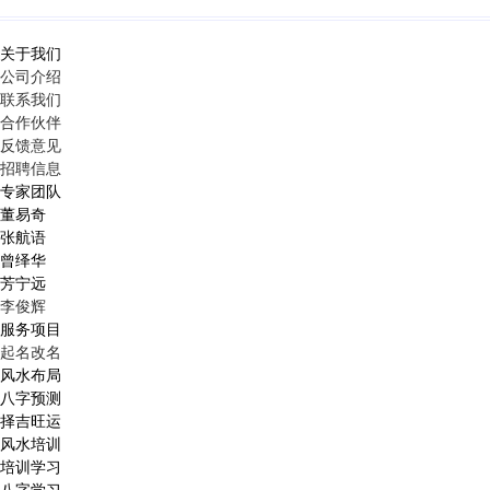
关于我们
公司介绍
联系我们
合作伙伴
反馈意见
招聘信息
专家团队
董易奇
张航语
曾绎华
芳宁远
李俊辉
服务项目
起名改名
风水布局
八字预测
择吉旺运
风水培训
培训学习