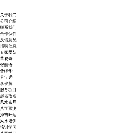
关于我们
公司介绍
联系我们
合作伙伴
反馈意见
招聘信息
专家团队
董易奇
张航语
曾绎华
芳宁远
李俊辉
服务项目
起名改名
风水布局
八字预测
择吉旺运
风水培训
培训学习